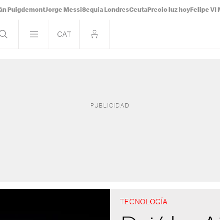
ián Puigdemont
Jorge Messi
Sequía Londres
Ceuta
Precio luz hoy
Felipe VI 
TECNOLOGÍA