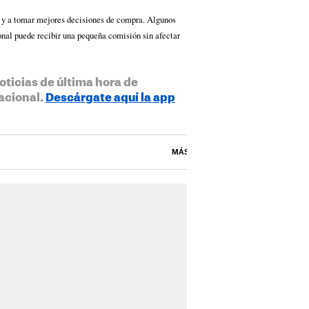
s y a tomar mejores decisiones de compra. Algunos
ional puede recibir una pequeña comisión sin afectar
oticias de última hora de
acional.
Descárgate aquí la app
MÁS