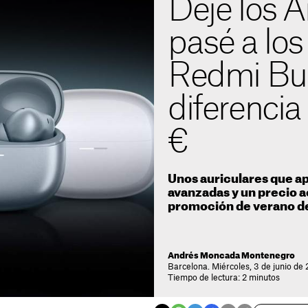
Dejé los 
pasé a los
Redmi Buds
diferencia
€
Unos auriculares que a
avanzadas y un precio a
promoción de verano de
Andrés Moncada Montenegro
Barcelona. Miércoles, 3 de junio de
Tiempo de lectura: 2 minutos