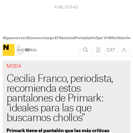
Síguenos en Discover
Juego El Nacional
Portadas
Felipe VI Milei
Sánchez
MODA
Cecilia Franco, periodista,
recomienda estos
pantalones de Primark:
“ideales para las que
buscamos chollos"
Primark tiene el pantalón que las más críticas