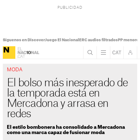
Síguenos en Discover
Juego El Nacional
ERC audios filtrados
PP menores
MODA
El bolso más inesperado de
la temporada está en
Mercadona y arrasa en
redes
El estilo bombonera ha consolidado a Mercadona
como una marca capaz de fusionar moda