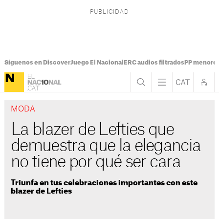
Síguenos en Discover
Juego El Nacional
ERC audios filtrados
PP menores
MODA
La blazer de Lefties que
demuestra que la elegancia
no tiene por qué ser cara
Triunfa en tus celebraciones importantes con este
blazer de Lefties