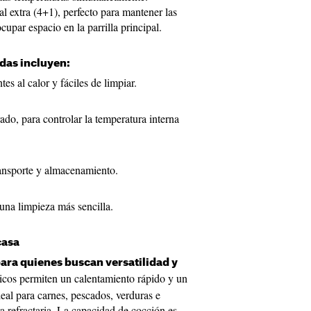
 extra (4+1), perfecto para mantener las
ocupar espacio en la parrilla principal.
adas incluyen:
tes al calor y fáciles de limpiar.
do, para controlar la temperatura interna
ransporte y almacenamiento.
 una limpieza más sencilla.
casa
ara quienes buscan versatilidad y
os permiten un calentamiento rápido y un
deal para carnes, pescados, verduras e
dra refractaria. La capacidad de cocción es