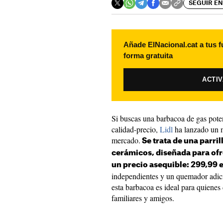
SEGUIR EN
Añade ElNacional.cat a tus f
forma gratuita
ACTI
Si buscas una barbacoa de gas poten
calidad-precio,
Lidl
ha lanzado un m
mercado.
Se trata de una parri
cerámicos, diseñada para ofr
un precio asequible: 299,99 
independientes y un quemador adici
esta barbacoa es ideal para quienes 
familiares y amigos.