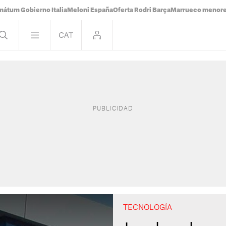
mátum Gobierno Italia
Meloni España
Oferta Rodri Barça
Marrueco menor
TECNOLOGÍA