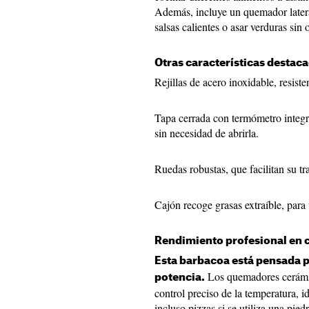
Además, incluye un quemador lateral
salsas calientes o asar verduras sin 
Otras características destac
Rejillas de acero inoxidable, resisten
Tapa cerrada con termómetro integra
sin necesidad de abrirla.
Ruedas robustas, que facilitan su t
Cajón recoge grasas extraíble, para
Rendimiento profesional en 
Esta barbacoa está pensada p
Los quemadores cerámic
potencia.
control preciso de la temperatura, i
incluso pizzas si se utiliza una pie