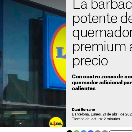
La barba
potente de
quemadore
premium 
precio
Con cuatro zonas de co
quemador adicional par
calientes
Dani Serrano
Barcelona. Lunes, 21 de abril de 202
Tiempo de lectura: 2 minutos