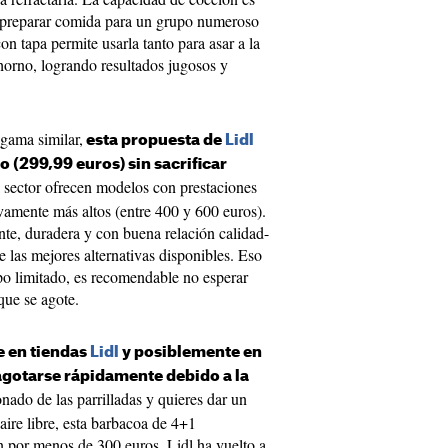
a preparar comida para un grupo numeroso
n tapa permite usarla tanto para asar a la
 horno, logrando resultados jugosos y
gama similar,
esta propuesta de
Lidl
o (299,99 euros) sin sacrificar
l sector ofrecen modelos con prestaciones
ivamente más altos (entre 400 y 600 euros).
nte, duradera y con buena relación calidad-
e las mejores alternativas disponibles. Eso
empo limitado, es recomendable no esperar
que se agote.
e en tiendas
Lidl
y posiblemente en
 agotarse rápidamente debido a la
nado de las parrilladas y quieres dar un
 aire libre, esta barbacoa de 4+1
 por menos de 300 euros. Lidl ha vuelto a