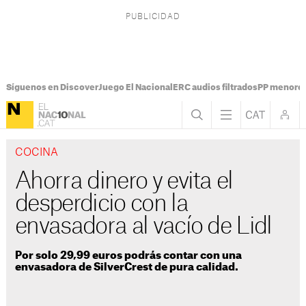
Síguenos en Discover
Juego El Nacional
ERC audios filtrados
PP menores
COCINA
Ahorra dinero y evita el
desperdicio con la
envasadora al vacío de Lidl
Por solo 29,99 euros podrás contar con una
envasadora de SilverCrest de pura calidad.