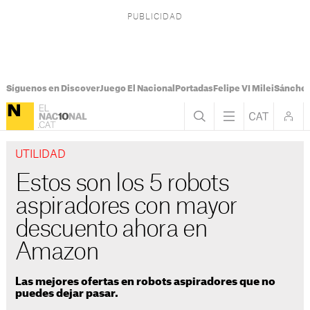
Síguenos en Discover
Juego El Nacional
Portadas
Felipe VI Milei
Sánchez
UTILIDAD
Estos son los 5 robots
aspiradores con mayor
descuento ahora en
Amazon
Las mejores ofertas en robots aspiradores que no
puedes dejar pasar.