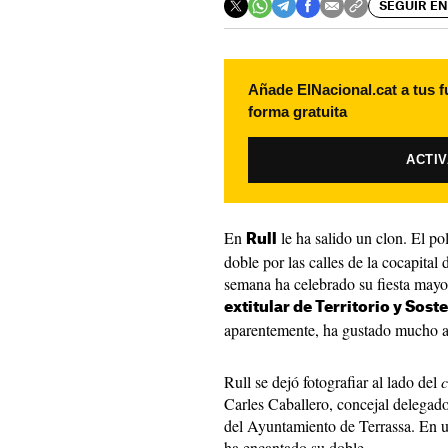
SEGUIR EN
Añade ElNacional.cat a tus f
forma gratuita
ACTI
En
le ha salido un clon. El po
Rull
doble por las calles de la cocapital 
semana ha celebrado su fiesta mayor
extitular de Territorio y Sost
aparentemente, ha gustado mucho a
Rull se dejó fotografiar al lado del
Carles Caballero, concejal delegad
del Ayuntamiento de Terrassa. En 
ha encantado su doble.