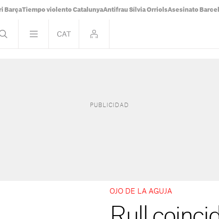
i Barça
Tiempo violento Catalunya
Antifrau Sílvia Orriols
Asesinato Barce
OJO DE LA AGUJA
Rull coinci