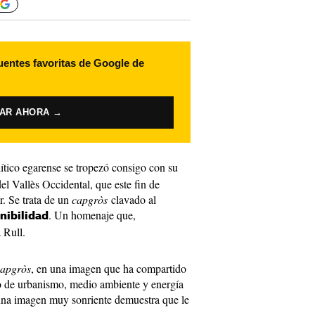
uentes favoritas de Google de
VAR AHORA →
lítico egarense se tropezó consigo con su
del Vallès Occidental, que este fin de
. Se trata de un
capgròs
clavado al
. Un homenaje que,
enibilidad
 Rull.
capgròs
, en una imagen que ha compartido
o de urbanismo, medio ambiente y energía
una imagen muy sonriente demuestra que le