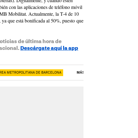
loterías). Digitalmente, y cuando estén
bién con las aplicaciones de teléfono móvil
 Mobilitat. Actualmente, la T-4 de 10
s, ya que está bonificada al 50%, puesto que
oticias de última hora de
acional.
Descárgate aquí la app
REA METROPOLITANA DE BARCELONA
MÁS