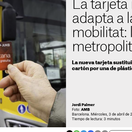
La tarjeta 
adapta a l
mobilitat: 
metropoli
La nueva tarjeta sustitui
cartón por una de plásti
Jordi Palmer
Foto:
AMB
Barcelona. Miércoles, 3 de abril de 
Tiempo de lectura: 3 minutos