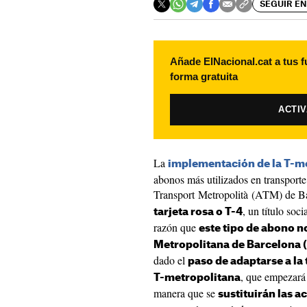
SEGUIR EN
Añade ElNacional.cat a tus f
forma gratuita
ACTI
La
implementación de la T-mo
abonos más utilizados en transporte
Transport Metropolità (ATM) de B
, un título soci
tarjeta rosa o T-4
razón que
este tipo de abono no
Metropolitana de Barcelona 
dado el
paso de adaptarse a la
, que empezará
T-metropolitana
manera que se
sustituirán las a