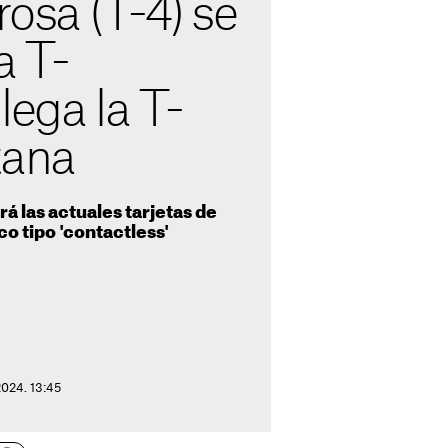
rosa (T-4) se
a T-
llega la T-
tana
rá las actuales tarjetas de
co tipo 'contactless'
2024. 13:45