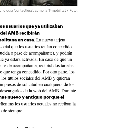
ología 'contactless', como la T-mobilitat / Foto:
los usuarios que ya utilizaban
s del AMB recibirán
. La nueva tarjeta
olitana en casa
 social que los usuarios tenían concedido
 reducida o pase de acompañante), y podrán
que ya estará activada. En caso de que un
pase de acompañante, recibirá dos tarjetas
o que tenga concedido. Por otra parte, los
 los títulos sociales del AMB y quieran
 impresos de solicitud en cualquiera de los
 descargarlos de la web del AMB. Durante
mas nuevo y antiguo porque el
Mientras los usuarios actuales no reciban la
lo de siempre.