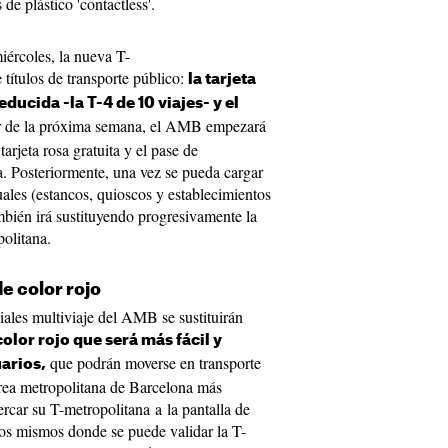
 de plástico 'contactless'.
ércoles, la nueva T-
e títulos de transporte público:
la tarjeta
reducida -la T-4 de 10 viajes- y el
r de la próxima semana, el AMB empezará
tarjeta rosa gratuita y el pase de
. Posteriormente, una vez se pueda cargar
uales (estancos, quioscos y establecimientos
mbién irá sustituyendo progresivamente la
politana.
de color rojo
ciales multiviaje del AMB se sustituirán
olor rojo que será más fácil y
que podrán moverse en transporte
uarios,
área metropolitana de Barcelona más
car su T-metropolitana a la pantalla de
, los mismos donde se puede validar la T-