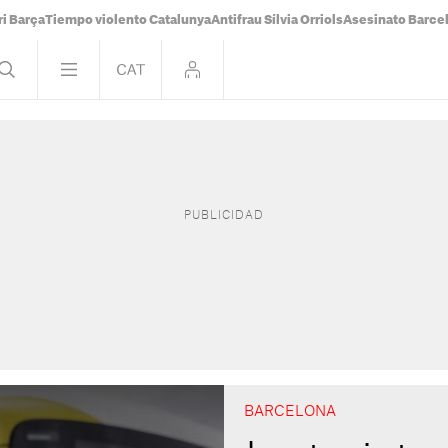
i Barça
Tiempo violento Catalunya
Antifrau Sílvia Orriols
Asesinato Barce
BARCELONA