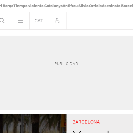
i Barça
Tiempo violento Catalunya
Antifrau Sílvia Orriols
Asesinato Barce
BARCELONA