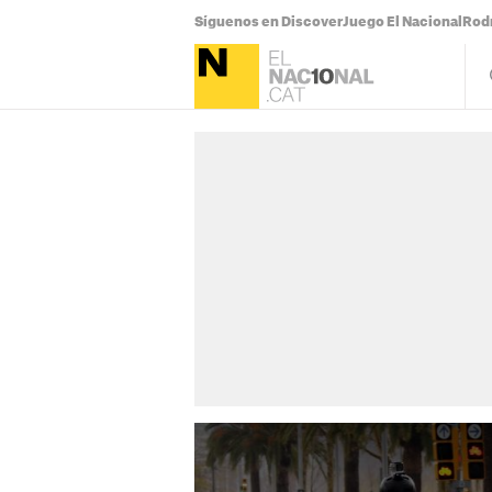
Síguenos en Discover
Juego El Nacional
Rodr