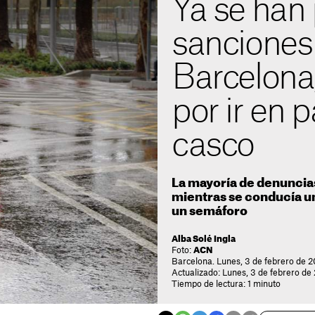
Ya se han
sanciones
Barcelona,
por ir en p
casco
La mayoría de denuncias
mientras se conducía u
un semáforo
Alba Solé Ingla
Foto:
ACN
Barcelona. Lunes, 3 de febrero de 
Actualizado: Lunes, 3 de febrero de 
Tiempo de lectura: 1 minuto