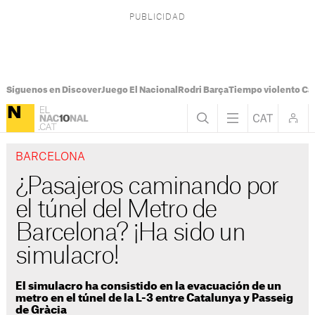
Síguenos en Discover
Juego El Nacional
Rodri Barça
Tiempo violento Ca
BARCELONA
¿Pasajeros caminando por
el túnel del Metro de
Barcelona? ¡Ha sido un
simulacro!
El simulacro ha consistido en la evacuación de un
metro en el túnel de la L-3 entre Catalunya y Passeig
de Gràcia