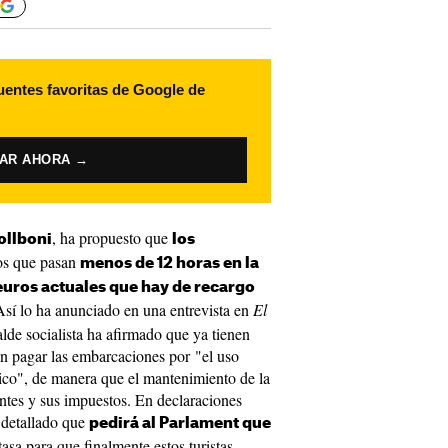
uentes favoritas de Google de
VAR AHORA →
, ha propuesto que
ollboni
los
los que pasan
menos de 12 horas en la
euros actuales que hay de recargo
Así lo ha anunciado en una entrevista en
El
alde socialista ha afirmado que ya tienen
an pagar las embarcaciones por "el uso
lico", de manera que el mantenimiento de la
entes y sus impuestos. En declaraciones
a detallado que
pedirá al Parlament que
tasa para que finalmente estos turistas