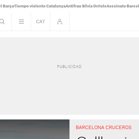
i Barça
Tiempo violento Catalunya
Antifrau Sílvia Orriols
Asesinato Barce
BARCELONA CRUCEROS