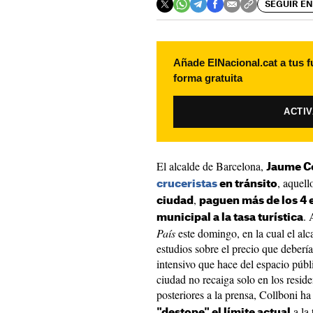
SEGUIR EN
Añade ElNacional.cat a tus f
forma gratuita
ACTI
El alcalde de Barcelona,
Jaume C
, aquel
cruceristas
en tránsito
,
ciudad
paguen más de los 4 
. 
municipal a la tasa turística
País
este domingo, en la cual el alc
estudios sobre el precio que deberí
intensivo que hace del espacio púb
ciudad no recaiga solo en los resid
posteriores a la prensa, Collboni h
a la 
"destope" el límite actual