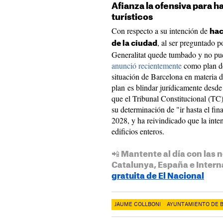
Afianza la ofensiva para h
turísticos
Con respecto a su intención de
hac
, al ser preguntado p
de la ciudad
Generalitat quede tumbado y no pued
anunció recientemente
como plan de
situación de Barcelona en materia 
plan es blindar jurídicamente desde
que el Tribunal Constitucional (TC)
su determinación de "ir hasta el fin
2028, y ha reivindicado que la inten
edificios enteros.
📲 Mantente al día con las n
Catalunya, España e Intern
gratuita de El Nacional
JAUME COLLBONI
AYUNTAMIENTO DE 