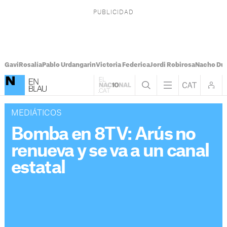
Gavi
Rosalía
Pablo Urdangarin
Victoria Federica
Jordi Robirosa
Nacho Du
MEDIÁTICOS
Bomba en 8TV: Arús no
renueva y se va a un canal
estatal