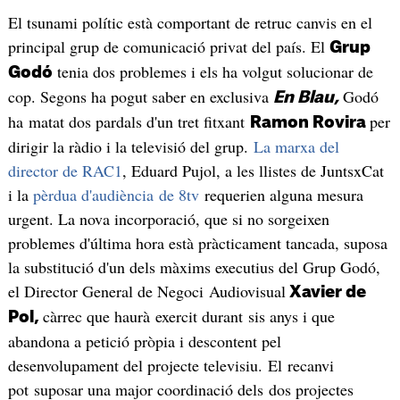
El tsunami polític està comportant de retruc canvis en el
principal grup de comunicació privat del país. El
Grup
tenia dos problemes i els ha volgut solucionar de
Godó
cop. Segons ha pogut saber en exclusiva
Godó
En Blau,
ha matat dos pardals d'un tret fitxant
per
Ramon Rovira
dirigir la ràdio i la televisió del grup.
La marxa del
director de RAC1
, Eduard Pujol, a les llistes de JuntsxCat
i la
pèrdua d'audiència de 8tv
requerien alguna mesura
urgent. La nova incorporació, que si no sorgeixen
problemes d'última hora està pràcticament tancada, suposa
la substitució d'un dels màxims executius del Grup Godó,
el Director General de Negoci Audiovisual
Xavier de
càrrec que haurà exercit durant sis anys i que
Pol,
abandona a petició pròpia i descontent pel
desenvolupament del projecte televisiu. El recanvi
pot suposar una major coordinació dels dos projectes