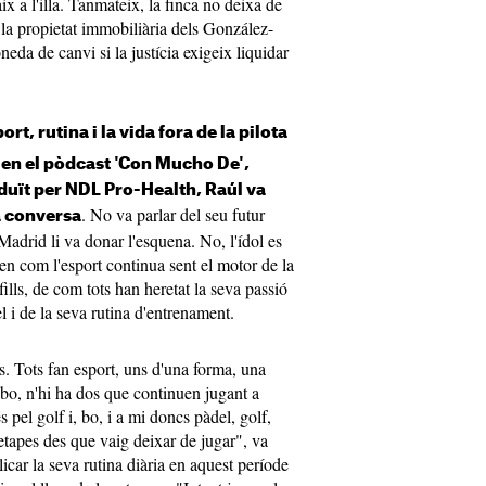
x a l'illa. Tanmateix, la finca no deixa de
 la propietat immobiliària dels González-
eda de canvi si la justícia exigeix liquidar
rt, rutina i la vida fora de la pilota
ó en el pòdcast 'Con Mucho De',
duït per NDL Pro-Health, Raúl va
. No va parlar del seu futur
la conversa
Madrid li va donar l'esquena. No, l'ídol es
 en com l'esport continua sent el motor de la
fills, de com tots han heretat la seva passió
del i de la seva rutina d'entrenament.
stes. Tots fan esport, uns d'una forma, una
e, bo, n'hi ha dos que continuen jugant a
s pel golf i, bo, i a mi doncs pàdel, golf,
 etapes des que vaig deixar de jugar", va
icar la seva rutina diària en aquest període