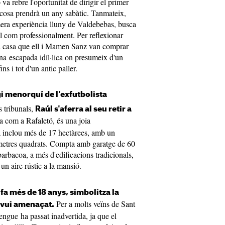
va rebre l'oportunitat de dirigir el primer
 cosa prendrà un any sabàtic. Tanmateix,
mera experiència lluny de Valdebebas, busca
al com professionalment. Per reflexionar
a la casa que ell i Mamen Sanz van comprar
na escapada idíl·lica on presumeix d'un
ins i tot d'un antic paller.
ugi menorquí de l'exfutbolista
s tribunals,
Raúl s'aferra al seu retir a
a com a Rafaletó, és una joia
la inclou més de 17 hectàrees, amb un
 metres quadrats. Compta amb garatge de 60
barbacoa, a més d'edificacions tradicionals,
un aire rústic a la mansió.
fa més de 18 anys, simbolitza la
Per a molts veïns de Sant
avui amenaçat.
rengue ha passat inadvertida, ja que el