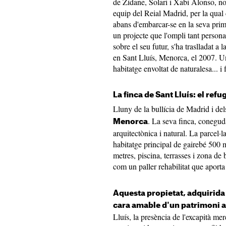
de Zidane, Solari i Xabi Alonso, no 
equip del Reial Madrid, per la qual
abans d'embarcar-se en la seva pri
un projecte que l'ompli tant person
sobre el seu futur, s'ha traslladat 
en Sant Lluís, Menorca, el 2007. U
habitatge envoltat de naturalesa... i f
La finca de Sant Lluís: el ref
Lluny de la bullícia de Madrid i del
. La seva finca, conegud
Menorca
arquitectònica i natural. La parcel·
habitatge principal de gairebé 500
metres, piscina, terrasses i zona de 
com un paller rehabilitat que aporta 
Aquesta propietat, adquirida 
cara amable d'un patrimoni 
Lluís, la presència de l'excapità me