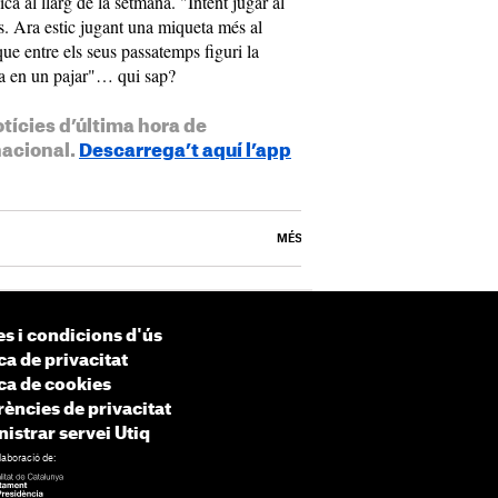
sica al llarg de la setmana. "Intent jugar al
. Ara estic jugant una miqueta més al
que entre els seus passatemps figuri la
lla en un pajar"… qui sap?
otícies d’última hora de
nacional.
Descarrega’t aquí l’app
MÉS
s i condicions d'ús
ca de privacitat
ica de cookies
rències de privacitat
istrar servei Utiq
laboració de: