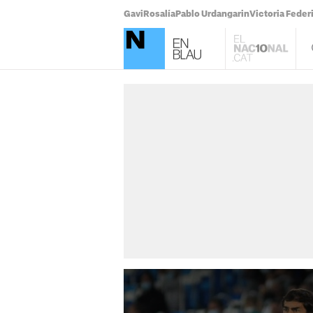
Gavi
Rosalía
Pablo Urdangarin
Victoria Feder