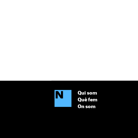
Qui som
Què fem
On som