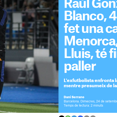
Raúl Gon
Blanco, 4
fet una c
Menorca,
Lluis, té 
paller
L'exfutbolista enfronta l
mentre presumeix de la 
Dani Serrano
Barcelona. Dimecres, 24 de setembr
Temps de lectura: 2 minuts