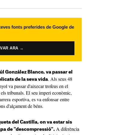
 teves fonts preferides de Google de
IVAR ARA →
úl González Blanco, va passar el
. Als seus 48
icats de la seva vida
nyol va passar d'aixecar trofeus en el
els tribunals. El seu imperi econòmic,
rrera esportiva, es va enfonsar entre
ions d'alçament de béns.
ueta del Castilla, on va estar sis
A diferència
tapa de "descompressió".