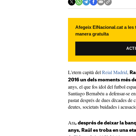
Afegeix ElNacional.cat a les
manera gratuïta
ACT
L'etern capità del
Reial Madrid
,
Ra
2016 un dels moments més del
anys, el que fos ídol del futbol espa
Santiago Bernabéu a defensar-se en 
pastat després de dues dècades de ca
deutes, societats buidades i acusac
Ara
, després de deixar la banq
anys, Raúl es troba en una e