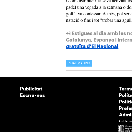
i com distribueix la seva activitat fí
pàdel una vegada a la setmana o dos
golf", va confessar. A més, pot ser 
natació o fins i tot "trobar una agu
📲 Estigues al dia amb les n
Catalunya, Espanya i Inter
gratuïta d’El Nacional
REIAL MADRID
Publicitat
Terme
Escriu-nos
Políti
Polít
Prefe
Admin
Amb la col·