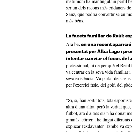
matrimoni ha mantingut un perfil bai
ser un dels racons més cridaners de
Sanz, que podria convertir-se en mon
més béns.
La faceta familiar de Raúl: espo
Ara bé
, en una recent aparici
presentat per Alba Lago i pro
intentar canviar el focus de 
professional, ni de per què el Reial 
va centrar en la seva vida familiar i
seva existència. Va parlar dels seus 
per l'exercici físic, del golf, del pà
"Sí, sí, han sortit tots, tots esporti
altra d'una altra, però la veritat qu
futbol, ara d'altres els n'ha donat mé
gimnàs, córrer... he tingut diferents
explicar l'exdavanter. També va expl