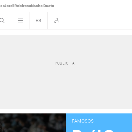
ica
Jordi Robirosa
Nacho Duato
FAMOSOS