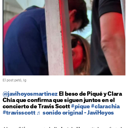
El post petó, Ig
@javihoyosmartinez
El beso de Piqué y Clara
Chía que confirma que siguen juntos en el
concierto de Travis Scott
#pique
#clarachia
#travisscott
♬ sonido original - JaviHoyos