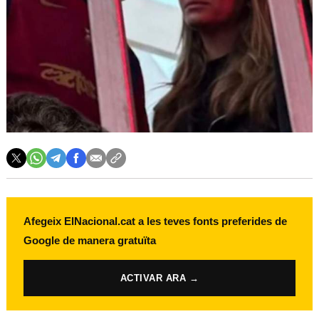
Afegeix ElNacional.cat a les teves fonts preferides de
Google de manera gratuïta
ACTIVAR ARA →