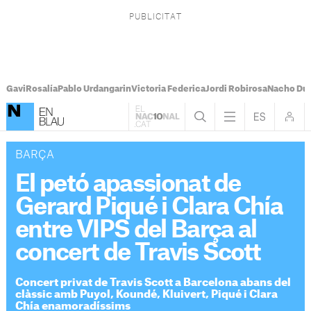
Gavi
Rosalía
Pablo Urdangarin
Victoria Federica
Jordi Robirosa
Nacho Du
BARÇA
El petó apassionat de
Gerard Piqué i Clara Chía
entre VIPS del Barça al
concert de Travis Scott
Concert privat de Travis Scott a Barcelona abans del
clàssic amb Puyol, Koundé, Kluivert, Piqué i Clara
Chía enamoradíssims