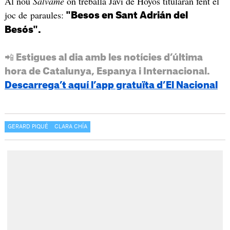
Al nou
Sálvame
on treballa Javi de Hoyos titularan fent el
joc de paraules:
"Besos en Sant Adrián del
Besós".
📲 Estigues al dia amb les notícies d’última
hora de Catalunya, Espanya i Internacional.
Descarrega’t aquí l’app gratuïta d’El Nacional
GERARD PIQUÉ
CLARA CHÍA