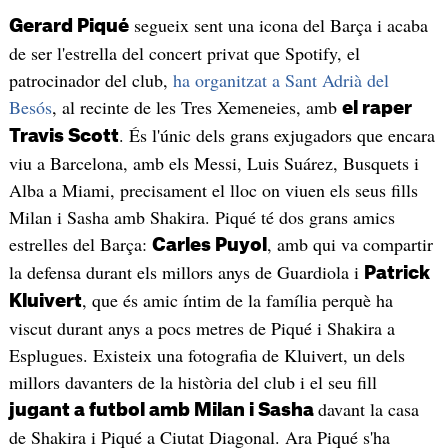
segueix sent una icona del Barça i acaba
Gerard Piqué
de ser l'estrella del concert privat que Spotify, el
patrocinador del club,
ha organitzat a Sant Adrià del
Besós
, al recinte de les Tres Xemeneies, amb
el raper
. És l'únic dels grans exjugadors que encara
Travis Scott
viu a Barcelona, amb els Messi, Luis Suárez, Busquets i
Alba a Miami, precisament el lloc on viuen els seus fills
Milan i Sasha amb Shakira. Piqué té dos grans amics
estrelles del Barça:
, amb qui va compartir
Carles Puyol
la defensa durant els millors anys de Guardiola i
Patrick
, que és amic íntim de la família perquè ha
Kluivert
viscut durant anys a pocs metres de Piqué i Shakira a
Esplugues. Existeix una fotografia de Kluivert, un dels
millors davanters de la història del club i el seu fill
davant la casa
jugant a futbol amb Milan i Sasha
de Shakira i Piqué a Ciutat Diagonal. Ara Piqué s'ha