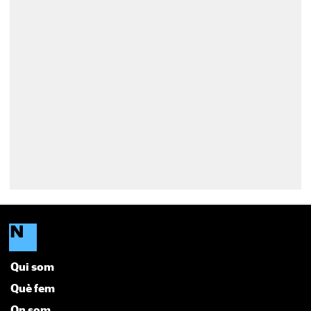
Qui som
Què fem
On som