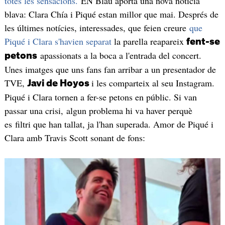
totes les sensacions.
EN Blau aporta una nova notícia
blava: Clara Chía i Piqué estan millor que mai. Després de
les últimes notícies, interessades, que feien creure
que
Piqué i Clara s'havien separat
la parella reapareix
fent-se
apassionats a la boca a l'entrada del concert.
petons
Unes imatges que uns fans fan arribar a un presentador de
TVE,
i les comparteix al seu Instagram.
Javi de Hoyos
Piqué i Clara tornen a fer-se petons en públic. Si van
passar una crisi, algun problema hi va haver perquè
es filtri que han tallat, ja l'han superada. Amor de Piqué i
Clara amb Travis Scott sonant de fons: