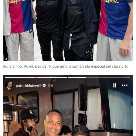
Ronaldinho, Puyol, Davids i Piqué amb la samarreta especial pel clàssic, Ig