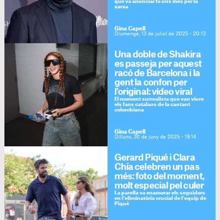
que va anunciar fa uns dies per la
xarxa
Gina Capell
Diumenge, 13 de juliol de 2025 - 20:13
Una doble de Shakira
es passeja per aquest
racó de Barcelona i la
gent la confon per
l'original: vídeo viral
El moment surrealista que van viure
els fans catalans de la cantant
colombiana
Gina Capell
Dilluns, 30 de juny de 2025 - 19:14
Gerard Piqué i Clara
Chía celebren un pas
més: foto del moment,
molt especial pel culer
La parella va enamorar els seguidors
en l'eliminatòria crucial de l'equip de
Piqué