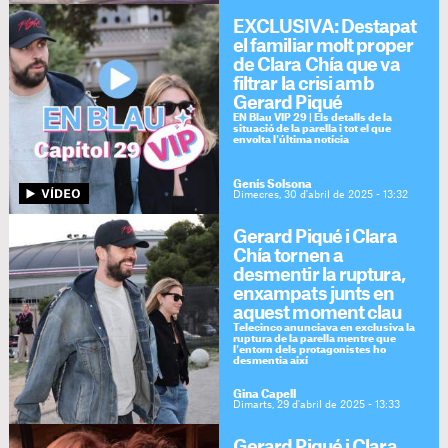
EXCLUSIVA: Destapat
el familiar molt proper
de Clara Chía que va
filtrar la crisi amb
Gerard Piqué
EN Blau VIP 29 | Els detalls de la
situació de la parella i tot el que
envolta l'última notícia
Genís Solsona
Dimecres, 30 d'abril de 2025 - 13:32
Gerard Piqué i Clara
Chía tornen a
desmentir la ruptura,
enxampats junts en
aquest moment clau
Telecinco anunciava en exclusiva la
ruptura de la parella mentre que
l'entorn dels protagonistes ho
desmentia així
Gina Capell
Dimarts, 29 d'abril de 2025 - 13:33
Gerard Piqué i Clara