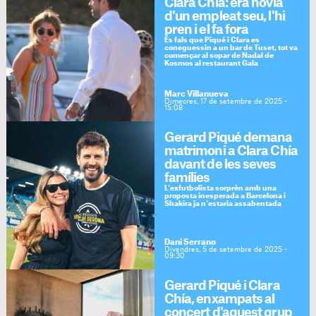
Clara Chía: era nòvia
d'un empleat seu, l'hi
pren i el fa fora
És fals que Piqué i Clara es
coneguessin a un bar de Tuset, tot va
començar al sopar de Nadal de
Kosmos al restaurant Gala
Marc Villanueva
Dimecres, 17 de setembre de 2025 -
15:08
Gerard Piqué demana
matrimoni a Clara Chía
davant de les seves
famílies
L'exfutbolista sorprèn amb una
proposta inesperada a Barcelona i
Shakira ja n'estaria assabentada
Dani Serrano
Divendres, 5 de setembre de 2025 -
09:30
Gerard Piqué i Clara
Chía, enxampats al
concert d'aquest grup