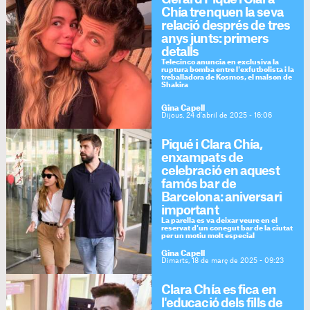
Chía trenquen la seva
relació després de tres
anys junts: primers
detalls
Telecinco anuncia en exclusiva la
ruptura bomba entre l'exfutbolista i la
treballadora de Kosmos, el malson de
Shakira
Gina Capell
Dijous, 24 d'abril de 2025 - 16:06
Piqué i Clara Chía,
enxampats de
celebració en aquest
famós bar de
Barcelona: aniversari
important
La parella es va deixar veure en el
reservat d'un conegut bar de la ciutat
per un motiu molt especial
Gina Capell
Dimarts, 18 de març de 2025 - 09:23
Clara Chía es fica en
l'educació dels fills de