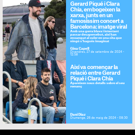
Gerard Piqué i Clara
Chía, embogeixen la
xarxa, junts en un
famosíssim concert a
Barcelona: imatge viral
Amb una gorra blava i intentant
passar desapercebut, així han
enxampat al culer en una cita que
ningú s'hagués imaginat
Gina Capell
Divendres, 27 de setembre de 2024 -
12:58
Així va començar la
relació entre Gerard
Piqué i Clara Chía
Apareixen nous detalls sobre el seu
romanç
Dani Díaz
Diumenge, 26 de maig de 2024 - 08:30