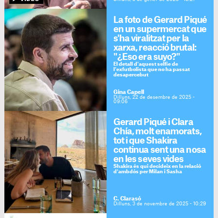
La foto de Gerard Piqué
en un supermercat que
s'ha viralitzat per la
xarxa, reacció brutal:
"¿Eso era suyo?"
El detall d'aquest selfie de
l'exfutbolista que no ha passat
desapercebut
Gina Capell
Dilluns, 22 de desembre de 2025 -
09:06
Gerard Piqué i Clara
Chía, molt enamorats,
tot i que Shakira
continua sent una nosa
en les seves vides
Shakira és qui decideix en la relació
d'ambdós per Milan i Sasha
C. Clarasó
Dilluns, 3 de novembre de 2025 - 10:29