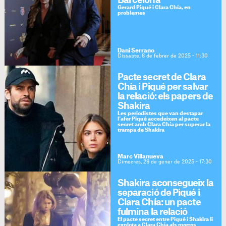
Barcelona
Gerard Piqué i Clara Chía, en
problemes
Dani Serrano
Dissabte, 8 de febrer de 2025 - 11:30
Pacte secret de Clara
Chía i Piqué per salvar
la relació: els papers de
Shakira
Les periodistes que van destapar
l'afer Piqué accedeixen al pacte
secret amb Clara Chía per superar la
trampa de Shakira
Marc Villanueva
Dimecres, 29 de gener de 2025 - 17:30
Shakira aconsegueix la
separació de Piqué i
Clara Chía: un pacte
fulmina la relació
El pacte secret entre Piqué i Shakira li
explota a Clara Chía als morros