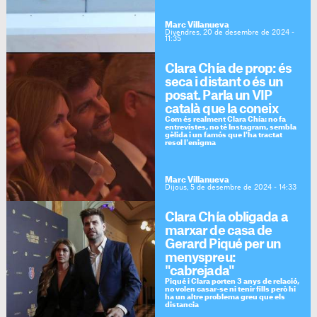
Marc Villanueva
Divendres, 20 de desembre de 2024 -
11:35
Clara Chía de prop: és
seca i distant o és un
posat. Parla un VIP
català que la coneix
Com és realment Clara Chía: no fa
entrevistes, no té Instagram, sembla
gèlida i un famós que l'ha tractat
resol l'enigma
Marc Villanueva
Dijous, 5 de desembre de 2024 - 14:33
Clara Chía obligada a
marxar de casa de
Gerard Piqué per un
menyspreu:
"cabrejada"
Piqué i Clara porten 3 anys de relació,
no volen casar-se ni tenir fills però hi
ha un altre problema greu que els
distancia