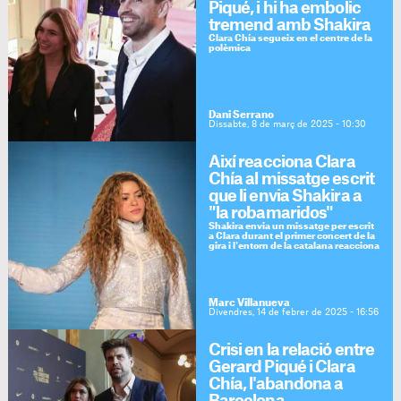
Piqué, i hi ha embolic
tremend amb Shakira
Clara Chía segueix en el centre de la
polèmica
Dani Serrano
Dissabte, 8 de març de 2025 - 10:30
Així reacciona Clara
Chía al missatge escrit
que li envia Shakira a
"la robamaridos"
Shakira envia un missatge per escrit
a Clara durant el primer concert de la
gira i l'entorn de la catalana reacciona
Marc Villanueva
Divendres, 14 de febrer de 2025 - 16:56
Crisi en la relació entre
Gerard Piqué i Clara
Chía, l'abandona a