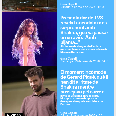
Gina Capell
Dimarts, 5 de maig de 2026 - 13:18
Presentador de TV3
revela l'anècdota més
sorprenent amb
Shakira, què va passar
en un avió: "Amb
pijama..."
Així eren els viatges de l'artista
mundial fa uns anys quan volava de
Miami a Barcelona
Gina Capell
Diumenge, 29 de març de 2026 - 14:10
El moment incòmode
de Gerard Piqué, què li
han dit al ritme de
Shakira mentre
passejava pel carrer
El vídeo viral de l'exfutbolista
blaugrana que no ha passat
desapercebut pels seguidors de
l'artista
Gina Capell
Dilluns, 5 de gener de 2026 - 13:21