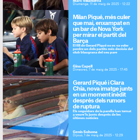
Marc Villanueva
Diumenge, 11 de maig de 2025 - 12:22
Milan Piqué, més culer
que mai, enxampat en
un bar de Nova York
per mirar el partit del
Barça
El fill de Gerard Piqué no es va voler
perdre un dels partits més decisiu del
club blaugrana del seu pare
Gina Capell
Dimecres, 7 de maig de 2025 - 17:45
Gerard Piqué i Clara
Chía, nova imatge junts
en un moment inèdit
després dels rumors
de ruptura
Els seguidors de la parella han tornat
a veure'ls junts després de les
últimes notícies
Genís Solsona
Dijous, 1 de maig de 2025 - 12:29