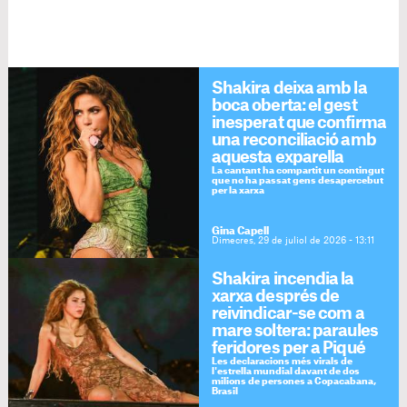
Shakira deixa amb la
boca oberta: el gest
inesperat que confirma
una reconciliació amb
aquesta exparella
La cantant ha compartit un contingut
que no ha passat gens desapercebut
per la xarxa
Gina Capell
Dimecres, 29 de juliol de 2026 - 13:11
Shakira incendia la
xarxa després de
reivindicar-se com a
mare soltera: paraules
feridores per a Piqué
Les declaracions més virals de
l'estrella mundial davant de dos
milions de persones a Copacabana,
Brasil