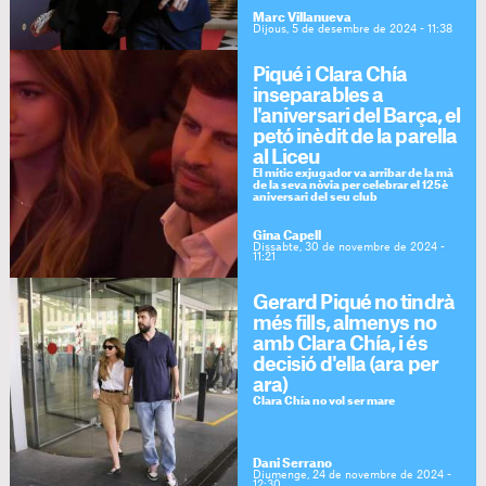
Marc Villanueva
Dijous, 5 de desembre de 2024 - 11:38
Piqué i Clara Chía
inseparables a
l'aniversari del Barça, el
petó inèdit de la parella
al Liceu
El mític exjugador va arribar de la mà
de la seva nòvia per celebrar el 125è
aniversari del seu club
Gina Capell
Dissabte, 30 de novembre de 2024 -
11:21
Gerard Piqué no tindrà
més fills, almenys no
amb Clara Chía, i és
decisió d'ella (ara per
ara)
Clara Chía no vol ser mare
Dani Serrano
Diumenge, 24 de novembre de 2024 -
12:30