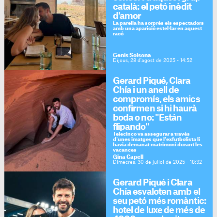
català: el petó inèdit
d'amor
La parella ha sorprès els espectadors
amb una aparició estel·lar en aquest
racó
Genís Solsona
Dijous, 28 d'agost de 2025 - 14:52
Gerard Piqué, Clara
Chía i un anell de
compromís, els amics
confirmen si hi haurà
boda o no: "Están
flipando"
Telecinco va assegurar a través
d'unes imatges que l'exfutbolista li
havia demanat matrimoni durant les
vacances
Gina Capell
Dimecres, 30 de juliol de 2025 - 18:32
Gerard Piqué i Clara
Chía esvaloten amb el
seu petó més romàntic:
hotel de luxe de més de