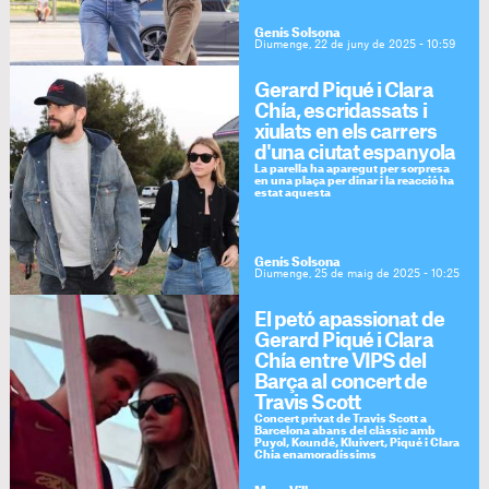
Genís Solsona
Diumenge, 22 de juny de 2025 - 10:59
Gerard Piqué i Clara
Chía, escridassats i
xiulats en els carrers
d'una ciutat espanyola
La parella ha aparegut per sorpresa
en una plaça per dinar i la reacció ha
estat aquesta
Genís Solsona
Diumenge, 25 de maig de 2025 - 10:25
El petó apassionat de
Gerard Piqué i Clara
Chía entre VIPS del
Barça al concert de
Travis Scott
Concert privat de Travis Scott a
Barcelona abans del clàssic amb
Puyol, Koundé, Kluivert, Piqué i Clara
Chía enamoradíssims