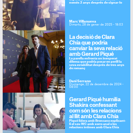
només 2 anys després de signar-lo
Marc Villanueva
Dimarts, 28 de gener de 2025 - 18:03
La decisió de Clara
Chía que podria
canviar la seva relació
amb Gerard Piqué
La parella enfronta un inesperat
dilema que podria posar en perill la
seva estabilitat després de tres anys
de romanç
Dani Serrano
Diumenge, 22 de desembre de 2024 -
08:00
Gerard Piqué humilia
Shakira confessant
com són les relacions
al llit amb Clara Chía
Piqué lidera amb Broncano explicant-
li el seu WC amb xorro anal o les
relacions íntimes amb Clara Chía