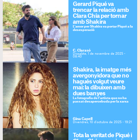
Gerard Piqué va
trencar la relació amb
Clara Chía per tornar
amb Shakira
L'amor per Shakira va portar Piqué a la
desesperació
C. Clarasó
Dissabte, 1 de novembre de 2025 -
08:40
Shakira, la imatge més
avergonyidora que no
hagués volgut veure
mai: la dibuixen amb
dues banyes
La fotografia de l'artista que no ha
passat desapercebuda per la xarxa
Gina Capell
Divendres, 10 d'octubre de 2025 - 19:21
Tota la veritat de Piqué i