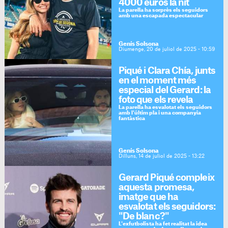
4000 euros la nit
La parella ha sorprès els seguidors
amb una escapada espectacular
Genís Solsona
Diumenge, 20 de juliol de 2025 - 10:59
Piqué i Clara Chía, junts
en el moment més
especial del Gerard: la
foto que els revela
La parella ha esvalotat els seguidors
amb l'últim pla i una companyia
fantàstica
Genís Solsona
Dilluns, 14 de juliol de 2025 - 13:22
Gerard Piqué compleix
aquesta promesa,
imatge que ha
esvalotat els seguidors:
"De blanc?"
L'exfutbolista ha fet realitat la idea