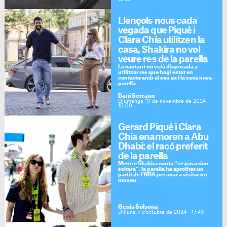
Llençols nous cada
vegada que Piqué i
Clara Chía utilitzen la
casa, Shakira no vol
veure res de la parella
La cantant no està disposada a
utilitzar res que hagi estat en
contacte amb el seu ex i la seva nova
parella
Dani Serrano
Diumenge, 17 de novembre de 2024 -
10:00
Gerard Piqué i Clara
Chía enamoren a Abu
Dhabi: el racó preferit
de la parella
Mentre Shakira canta "se pasa rico
soltera", la parella ha aprofitat un
partit de l'NBA per anar a visitar un
museu
Genís Solsona
Dilluns, 7 d'octubre de 2024 - 17:43