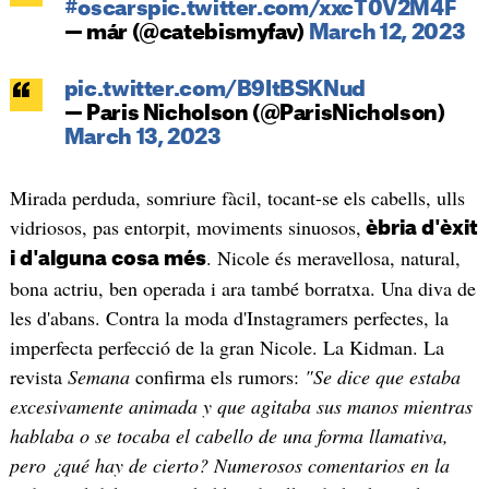
#oscars
pic.twitter.com/xxcT0V2M4F
— már (@catebismyfav)
March 12, 2023
pic.twitter.com/B9ItBSKNud
— Paris Nicholson (@ParisNicholson)
March 13, 2023
Mirada perduda, somriure fàcil, tocant-se els cabells, ulls
vidriosos, pas entorpit, moviments sinuosos,
èbria d'èxit
. Nicole és meravellosa, natural,
i d'alguna cosa més
bona actriu, ben operada i ara també borratxa. Una diva de
les d'abans. Contra la moda d'Instagramers perfectes, la
imperfecta perfecció de la gran Nicole. La Kidman. La
revista
Semana
confirma els rumors:
"Se dice que estaba
excesivamente animada y que agitaba sus manos mientras
hablaba o se tocaba el cabello de una forma llamativa,
pero ¿qué hay de cierto? Numerosos comentarios en la