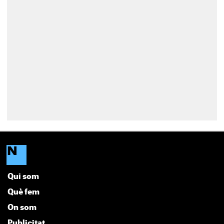
Qui som
Què fem
On som
Publicitat