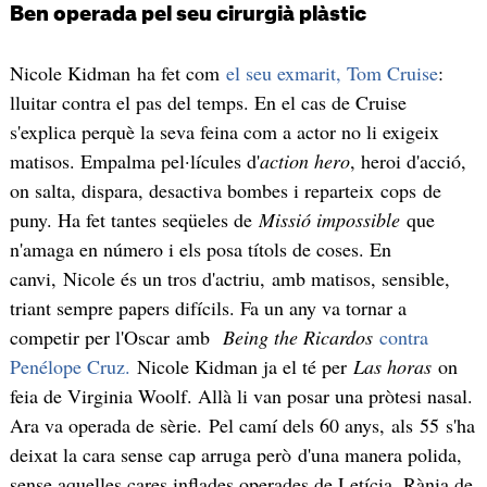
Ben operada pel seu cirurgià plàstic
Nicole Kidman ha fet com
el seu exmarit, Tom Cruise
:
lluitar contra el pas del temps. En el cas de Cruise
s'explica perquè la seva feina com a actor no li exigeix
matisos. Empalma pel·lícules d'
action hero
, heroi d'acció,
on salta, dispara, desactiva bombes i reparteix cops de
puny. Ha fet tantes seqüeles de
Missió impossible
que
n'amaga en número i els posa títols de coses. En
canvi, Nicole és un tros d'actriu, amb matisos, sensible,
triant sempre papers difícils. Fa un any va tornar a
competir per l'Oscar amb
Being the Ricardos
contra
Penélope Cruz.
Nicole Kidman ja el té per
Las horas
on
feia de Virginia Woolf. Allà li van posar una pròtesi nasal.
Ara va operada de sèrie. Pel camí dels 60 anys, als 55 s'ha
deixat la cara sense cap arruga però d'una manera polida,
sense aquelles cares inflades operades de Letícia, Rània de