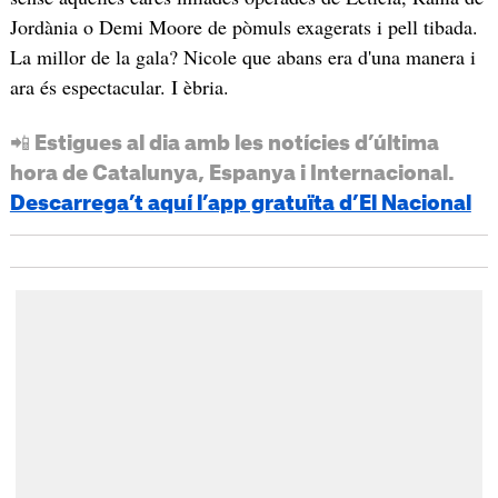
Jordània o Demi Moore de pòmuls exagerats i pell tibada.
La millor de la gala? Nicole que abans era d'una manera i
ara és espectacular. I èbria.
📲 Estigues al dia amb les notícies d’última
hora de Catalunya, Espanya i Internacional.
Descarrega’t aquí l’app gratuïta d’El Nacional