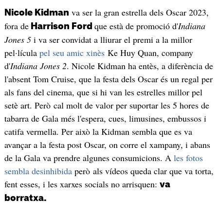
va ser la gran estrella dels Oscar 2023,
Nicole Kidman
fora de
que està de promoció d'
Indiana
Harrison Ford
Jones 5
i va ser convidat a lliurar el premi a la millor
pel·lícula
pel seu amic xinès
Ke Huy Quan, company
d'
Indiana Jones 2
. Nicole Kidman ha entès, a diferència de
l'absent Tom Cruise, que la festa dels Oscar és un regal per
als fans del cinema, que si hi van les estrelles millor pel
setè art. Però cal molt de valor per suportar les 5 hores de
tabarra de Gala més l'espera, cues, limusines, embussos i
catifa vermella. Per això la Kidman sembla que es va
avançar a la festa post Oscar, on corre el xampany, i abans
de la Gala va prendre algunes consumicions. A
les fotos
sembla desinhibida
però als vídeos queda clar que va torta,
fent esses, i les xarxes socials no arrisquen:
va
borratxa.