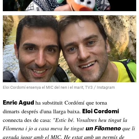
Eloi Cordomí ensenya el MIC del nen i el marit, TV3 / Instagram
ha substituït Cordómí que torna
Enric Agud
dimarts després d'una llarga baixa.
Eloi Cordomí
connecta des de casa:
"Estic bé. Vosaltres heu tingut la
Filomena i jo a casa meva he tingut
que li
un Filomeno
agrada jugar amb el MIC. He estat amb un permís de