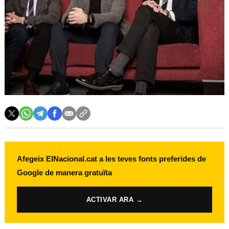
Afegeix ElNacional.cat a les teves fonts preferides de
Google de manera gratuïta
ACTIVAR ARA →