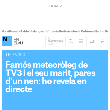
Gavi
Rosalía
Pablo Urdangarin
Victoria Federica
Jordi Robirosa
Nacho Du
TELEVISIÓ
Famós meteoròleg de
TV3 i el seu marit, pares
d'un nen: ho revela en
directe