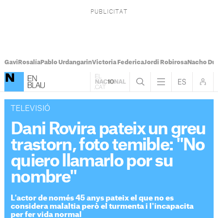
Gavi
Rosalía
Pablo Urdangarin
Victoria Federica
Jordi Robirosa
Nacho Du
TELEVISIÓ
Dani Rovira pateix un greu
trastorn, foto temible: "No
quiero llamarlo por su
nombre"
L'actor de només 45 anys pateix el que no es
considera malaltia però el turmenta i l'incapacita
per fer vida normal