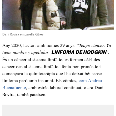
Dani Rovira en parella Gtres
Any 2020, l'actor, amb només 39 anys:
"Tengo cáncer. Ya
tiene nombre y apellidos:
".
LINFOMA DE HODGKIN
És un càncer al sistema limfàtic, es formen cèl·lules
canceroses al sistema limfàtic. Tenia bon pronòstic i
començava la quimioteràpia que l'ha deixat bé: sense
limfoma però amb insomni. Els còmics,
com Andreu
Buenafuente
, amb estrès laboral continuat, o ara Dani
Rovira, també pateixen.