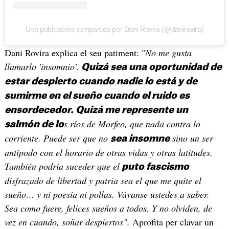
Una publicación compartida por Dani Rovira (@danirovira)
Dani Rovira explica el seu patiment: "
No me gusta
llamarlo 'insomnio'.
Quizá sea una oportunidad de
estar despierto cuando nadie lo está y de
sumirme en el sueño cuando el ruido es
ensordecedor. Quizá me represente un
s ríos de Morfeo, que nada contra lo
salmón de lo
corriente. Puede ser que no
sino un ser
sea insomne
antípodo con el horario de otras vidas y otras latitudes.
También podría suceder que el
puto fascismo
disfrazado de libertad y patria sea el que me quite el
sueño… y ni poesía ni pollas. Váyanse ustedes a saber.
Sea como fuere, felices sueños a todos. Y no olviden, de
vez en cuando, soñar despiertos".
Aprofita per clavar un