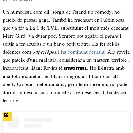
Un humorista com ell, sorgit de l'stand-up comedy, no
pateix de passar gana. També ha fracassat en l'últim xou
que va fer a La 1 de TVE, substituint el molt més descarat
Marc Giró. Va durar poc. Sempre pot agafar el
petate
i
sortir a fer acudits a un bar o petit teatre. Ha fet pel·lis
dolentes com
Superlópe
z i
ha continuat actuant.
Ara revela
que pateix d'una malaltia, considerada un trastorn terrible i
incapacitant. Dani Rovira té
Ho il·lustra amb
insomni.
una foto inquietant en blanc i negre, al llit amb un ull
obert. Un punt melodramàtic, però tenir insomni, no poder
dormi, ni descansar i mirar el sostre desesperat, ha de ser
terrible.