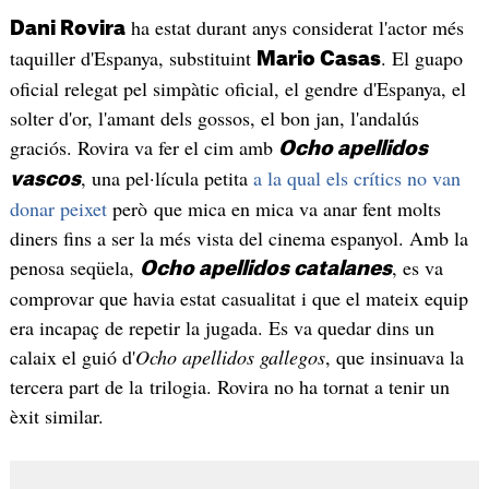
ha estat durant anys considerat l'actor més
Dani Rovira
taquiller d'Espanya, substituint
. El guapo
Mario Casas
oficial relegat pel simpàtic oficial, el gendre d'Espanya, el
solter d'or, l'amant dels gossos, el bon jan, l'andalús
graciós. Rovira va fer el cim amb
Ocho apellidos
, una pel·lícula petita
a la qual els crítics no van
vascos
donar peixet
però que mica en mica va anar fent molts
diners fins a ser la més vista del cinema espanyol. Amb la
penosa seqüela,
, es va
Ocho apellidos catalanes
comprovar que havia estat casualitat i que el mateix equip
era incapaç de repetir la jugada. Es va quedar dins un
calaix el guió d'
Ocho apellidos gallegos
, que insinuava la
tercera part de la trilogia. Rovira no ha tornat a tenir un
èxit similar.