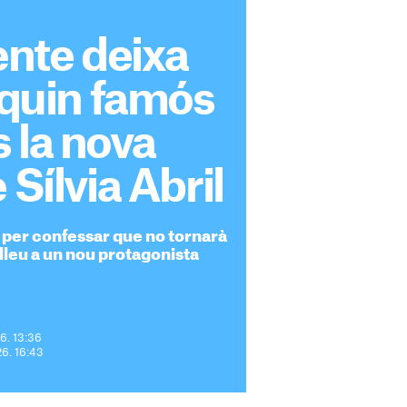
nte deixa
: quin famós
 la nova
 Sílvia Abril
per confessar que no tornarà
relleu a un nou protagonista
26. 13:36
026. 16:43