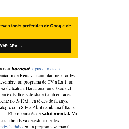
 teves fonts preferides de Google de
IVAR ARA →
un nou
el passat mes de
burnout
entador de Reus va acumular preparar les
esembre, un programa de TV a La 1, un
ra de teatre a Barcelona, un clàssic del
eren èxits, líders de share i amb entrades
nte no és l'èxit, en té des de fa anys.
legre com Sílvia Abril i amb una filla, la
itat. El problema és de
Va
salut mental.
os laborals va desestimar fer les
eprès la ràdio
en un programa setmanal