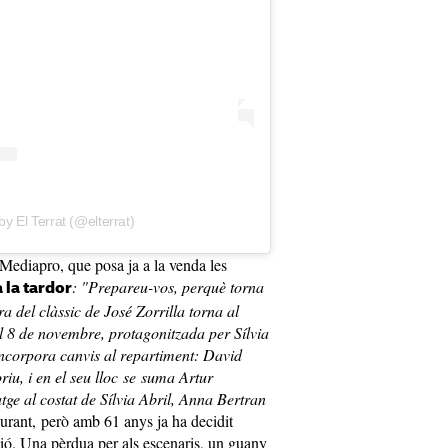
by El Terrat (@elterrat)
 Mediapro, que posa ja a la venda les
: "Prepareu-vos, perquè torna
 la tardor
a del clàssic de José Zorrilla torna al
l 8 de novembre, protagonitzada per Sílvia
ncorpora canvis al repartiment: David
iu, i en el seu lloc se suma Artur
ge al costat de Sílvia Abril, Anna Bertran
curant, però amb 61 anys ja ha decidit
ió. Una pèrdua per als escenaris, un guany