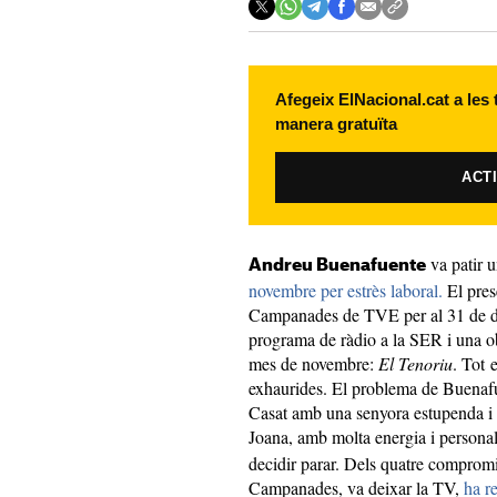
Afegeix ElNacional.cat a les
manera gratuïta
ACT
va patir 
Andreu Buenafuente
novembre per estrès laboral.
El pres
Campanades de TVE per al 31 de d
programa de ràdio a la SER i una ob
mes de novembre:
El Tenoriu
. Tot 
exhaurides. El problema de Buenafue
Casat amb una senyora estupenda i a
Joana, amb molta energia i personal
decidir parar. Dels quatre compromis
Campanades, va deixar la TV,
ha r