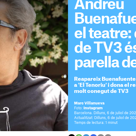
Andreu
Buenafue
el teatre
de TV3 és
parella de
Reapareix Buenafuente 
a 'El Tenoriu' i dona el 
molt conegut de TV3
Marc Villanueva
Foto:
Instagram
Barcelona. Dilluns, 6 de juliol de 20
Actualitzat: Dilluns, 6 de juliol de 2
Temps de lectura: 1 minut