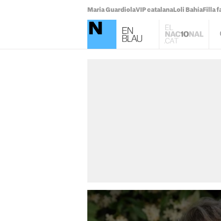
Maria Guardiola
VIP catalana
Loli Bahía
Filla 