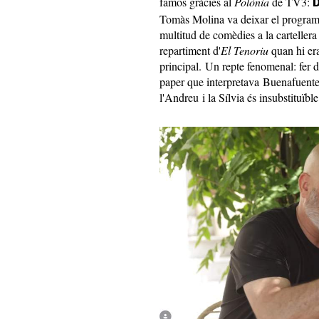
famós gràcies al
Polònia
de TV3:
D
Tomàs Molina va deixar el programa 
multitud de comèdies a la cartellera
repartiment d'
El Tenoriu
quan hi era
principal. Un repte fenomenal: fer 
paper que interpretava Buenafuente.
l'Andreu i la Sílvia és insubstituïble