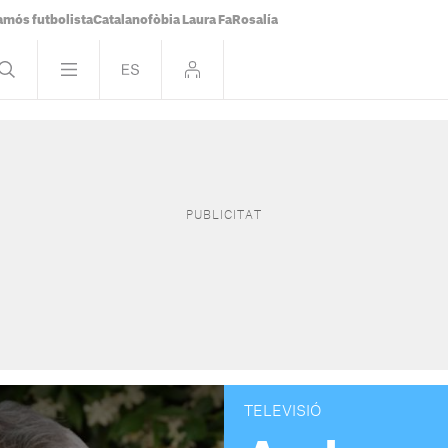
famós futbolista
Catalanofòbia Laura Fa
Rosalía
TELEVISIÓ