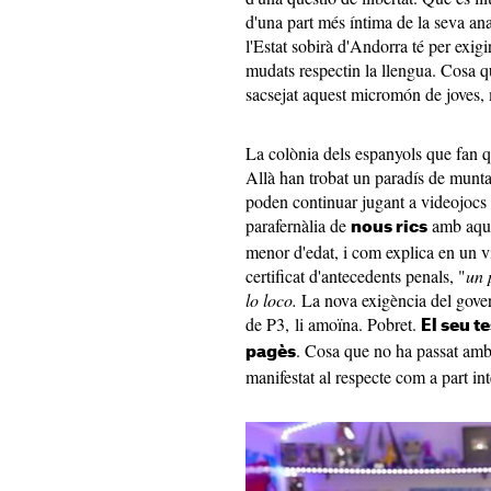
d'una part més íntima de la seva an
l'Estat sobirà d'Andorra té per exigir
mudats respectin la llengua. Cosa qu
sacsejat aquest micromón de joves, m
La colònia dels espanyols que fan q
Allà han trobat un paradís de munta
poden continuar jugant a videojoc
parafernàlia de
amb aquel
nous rics
menor d'edat, i com explica en un 
certificat d'antecedents penals, "
un 
lo loco.
La nova exigència del gove
de P3, li amoïna. Pobret.
El seu t
. Cosa que no ha passat am
pagès
manifestat al respecte com a part int