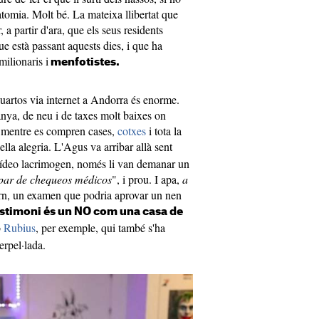
atomia. Molt bé. La mateixa llibertat que
, a partir d'ara, que els seus residents
e està passant aquests dies, i que ha
ilionaris i
menfotistes.
uartos via internet a Andorra és enorme.
nya, de neu i de taxes molt baixes on
s mentre es compren cases,
cotxes
i tota la
la alegria. L'Agus va arribar allà sent
vídeo lacrimogen, només li van demanar un
par de chequeos médicos
", i prou. I apa,
a
rn, un examen que podria aprovar un nen
estimoni és un NO com una casa de
b
Rubius
, per exemple, qui també s'ha
erpel·lada.