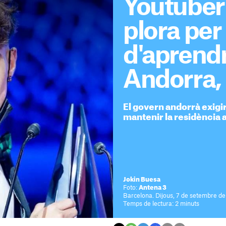
Youtuber
plora per
d'aprendr
Andorra, 
El govern andorrà exigirà
mantenir la residència a
Jokin Buesa
Foto:
Antena 3
Barcelona. Dijous, 7 de setembre d
Temps de lectura: 2 minuts