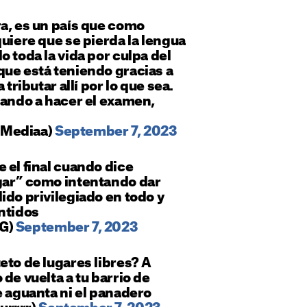
a, es un país que como
quiere que se pierda la lengua
o toda la vida por culpa del
que está teniendo gracias a
 tributar allí por lo que sea.
gando a hacer el examen,
tMediaa)
September 7, 2023
 el final cuando dice
gar” como intentando dar
ido privilegiado en todo y
ntidos
GG)
September 7, 2023
eto de lugares libres? A
de vuelta a tu barrio de
e aguanta ni el panadero