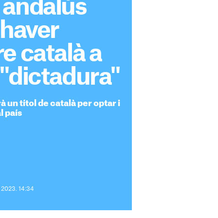
 andalús
 haver
e català a
"dictadura"
 un títol de català per optar i
l país
e 2023. 14:34