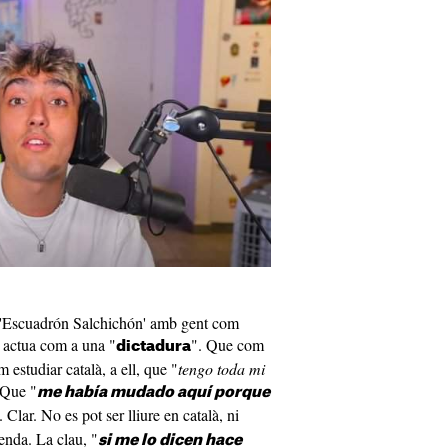
l 'Escuadrón Salchichón' amb gent com
 actua com a una "
". Que com
dictadura
estudiar català, a ell, que "
tengo toda mi
 Que "
me había mudado aquí porque
. Clar. No es pot ser lliure en català, ni
enda. La clau, "
si me lo dicen hace