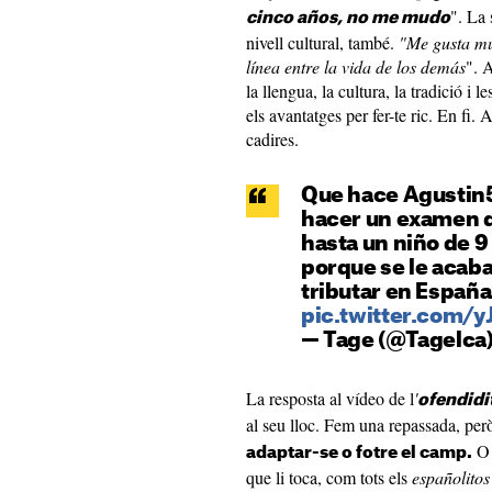
". La 
cinco años, no me mudo
nivell cultural, també.
"Me gusta mu
línea entre la vida de los demás
". A
la llengua, la cultura, la tradició i
els avantatges per fer-te ric. En fi.
cadires.
Que hace Agustin5
hacer un examen d
hasta un niño de 9
porque se le acaba 
tributar en España
pic.twitter.com/y
— Tage (@Tagelca
La resposta al vídeo de l
'
ofendidi
al seu lloc. Fem una repassada, però
O 
adaptar-se o fotre el camp.
que li toca, com tots els
españolitos