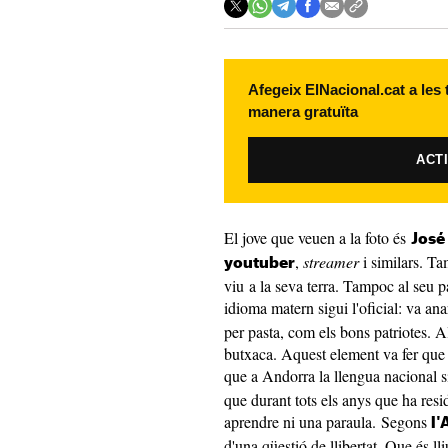
Afegeix ElNacional.cat a les
manera gratuïta
ACT
El jove que veuen a la foto és
José
,
streamer
i similars. T
youtuber
viu a la seva terra. Tampoc al seu pa
idioma matern sigui l'oficial: va ana
per pasta, com els bons patriotes. A
butxaca. Aquest element va fer que pa
que a Andorra la llengua nacional s
que durant tots els anys que ha residi
aprendre ni una paraula. Segons
l'
d'una qüestió de llibertat. Que és lli