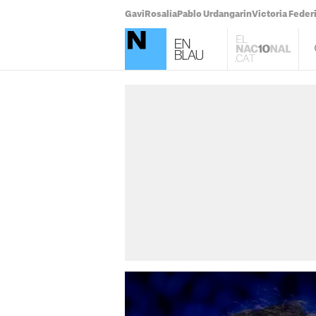
Gavi
Rosalía
Pablo Urdangarin
Victoria Feder