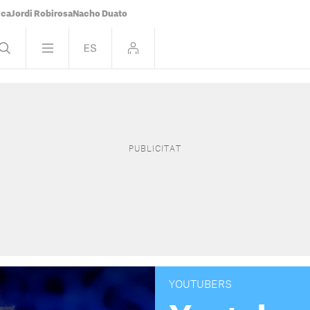
ica
Jordi Robirosa
Nacho Duato
YOUTUBERS