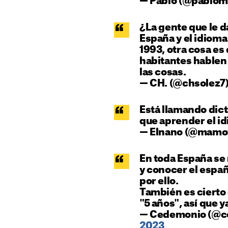
— Pablo (@pablom
¿La gente que le d
España y el idioma 
1993, otra cosa es 
habitantes hablen c
las cosas.
— CH. (@chsolez7
Está llamando dic
que aprender el idi
— Elnano (@mam
En toda España se 
y conocer el españ
por ello.
También es cierto 
"5 años", así que y
— Cedemonio (@c
2023