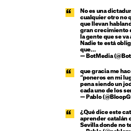
No es una dictadur
cualquier otro no 
que llevan habland
gran crecimiento 
la gente que se va a
Nadie te está obli
que…
— BotMedia (@Bo
que gracia me hace
“poneros en mi lu
pena siendo un jod
cada uno de los se
— Pablo (@Bloop
¿Qué dice este cat
aprender catalán o 
Sevilla donde no t