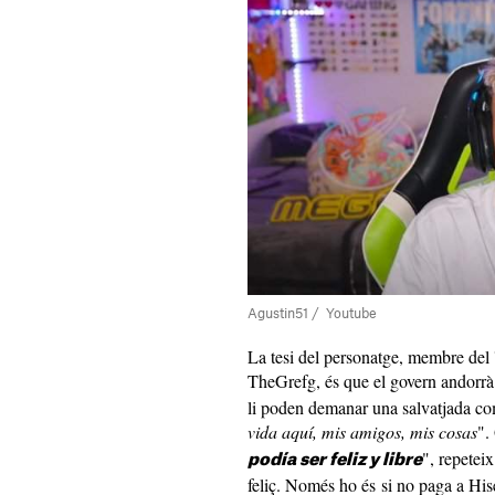
Agustin51 / Youtube
La tesi del personatge, membre de
TheGrefg, és que el govern andorrà
li poden demanar una salvatjada com 
vida aquí, mis amigos, mis cosas
".
", repeteix
podía ser feliz y libre
feliç. Només ho és si no paga a His