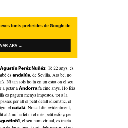
 teves fonts preferides de Google de
IVAR ARA →
. Té 22 anys, és
 Agustín Peréz Nuñéz
ambé és
, de Sevilla. Ara bé, no
andalús
ís. Ni tan sols ho fa en un estat on el seu
r a petar a
fa cinc anys. Ho feia
Andorra
llà es paguen menys impostos, tot a la
ssés per alt el petit detall idiomàtic, el
igui el
. No cal dir, evidentment,
català
t allà no ha fet ni el més petit esforç per
, el seu nom virtual, es tracta
Agustin51
ure de fer el que li surti dels nassos, si no