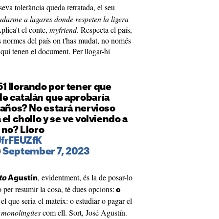
seva tolerància queda retratada, el seu
darme a lugares donde respeten la ligera
plica't el conte,
myfriend
. Respecta el país,
 les normes del país on t'has mudat, no només
 Aquí tenen el document. Per llogar-hi
1 llorando por tener que
e catalán que aprobaría
 años? No estará nervioso
el chollo y se ve volviendo a
 no? Lloro
JfrFEUZfK
)
September 7, 2023
, evidentment, és la de posar-lo
to
Agustín
 per resumir la cosa, té dues opcions:
o
el que seria el mateix: o estudiar o pagar el
 monolingües
com ell. Sort, José Agustín.