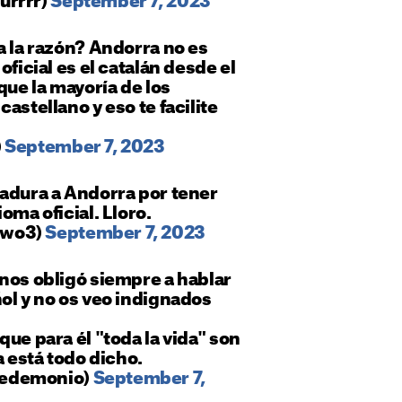
urrrr)
September 7, 2023
a la razón? Andorra no es
oficial es el catalán desde el
que la mayoría de los
astellano y eso te facilite
)
September 7, 2023
tadura a Andorra por tener
oma oficial. Lloro.
owo3)
September 7, 2023
nos obligó siempre a hablar
ol y no os veo indignados
que para él "toda la vida" son
a está todo dicho.
edemonio)
September 7,