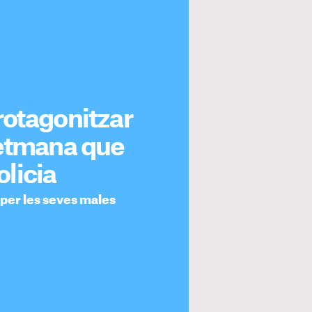
rotagonitzar
setmana que
olicia
per les seves males