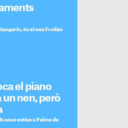
agaments
angarin, és el nou Froilán
ca el piano
 un nen, però
a
s seus estius a Palma de