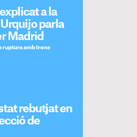
explicat a la
Urquijo parla
er Madrid
la ruptura amb Irene
tat rebutjat en
ecció de