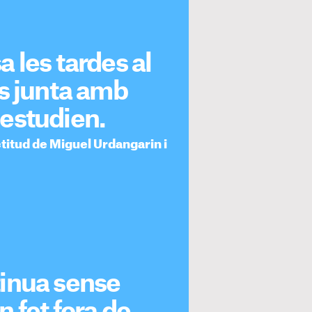
 les tardes al
s junta amb
i estudien.
ctitud de Miguel Urdangarin i
inua sense