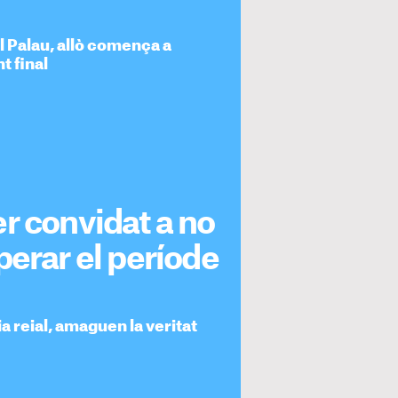
al Palau, allò comença a
t final
r convidat a no
perar el període
ia reial, amaguen la veritat