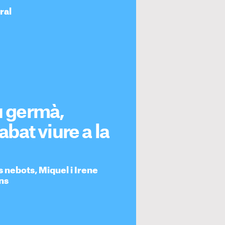
ral
u germà,
abat viure a la
s nebots, Miquel i Irene
ns