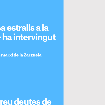
estralls a la
 ha intervingut
n marxi de la Zarzuela
reu deutes de