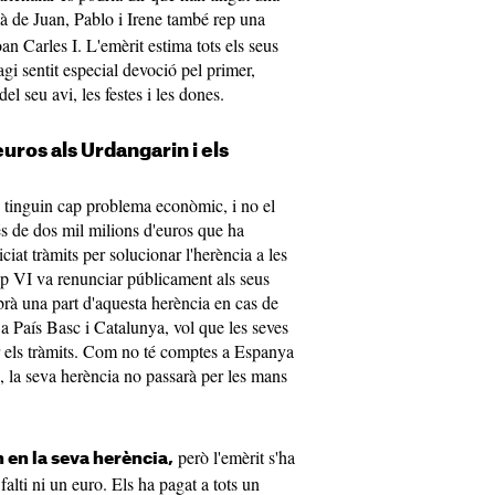
à de Juan, Pablo i Irene també rep una
n Carles I. L'emèrit estima tots els seus
gi sentit especial devoció pel primer,
el seu avi, les festes i les dones.
uros als Urdangarin i els
s tinguin cap problema econòmic, i no el
s de dos mil milions d'euros que ha
iat tràmits per solucionar l'herència a les
lip VI va renunciar públicament als seus
brà una part d'aquesta herència en cas de
a País Basc i Catalunya, vol que les seves
ar els tràmits. Com no té comptes a Espanya
, la seva herència no passarà per les mans
però l'emèrit s'ha
 en la seva herència,
alti ni un euro. Els ha pagat a tots un