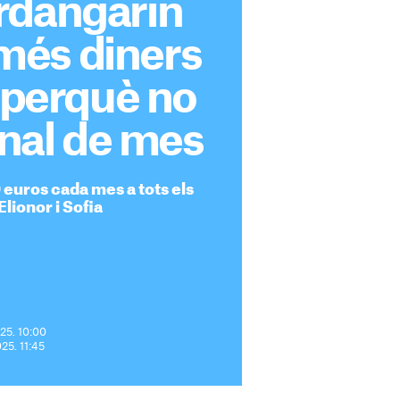
rdangarin
és diners
i perquè no
final de mes
 euros cada mes a tots els
Elionor i Sofia
025. 10:00
025. 11:45