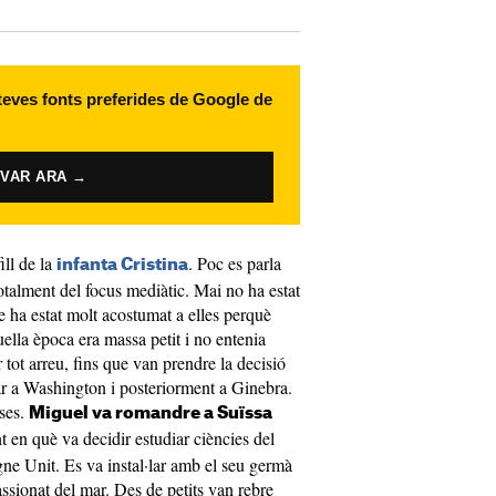
 teves fonts preferides de Google de
IVAR ARA →
fill de la
. Poc es parla
infanta Cristina
totalment del focus mediàtic. Mai no ha estat
 ha estat molt acostumat a elles perquè
ella època era massa petit i no entenia
 tot arreu, fins que van prendre la decisió
ar a Washington i posteriorment a Ginebra.
ases.
Miguel va romandre a Suïssa
 en què va decidir estudiar ciències del
gne Unit. Es va instal·lar amb el seu germà
ssionat del mar. Des de petits van rebre