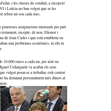
'edat, i les classes de conduir, a excepció
VI i Letícia no han volgut que se les
bé reben un sou cada mes.
en generoses assignacions mensuals per part
u testament, excepte, de nou, Elionor i
na de Joan Carles i que està establerta en
indran mai problemes econòmics, ni ells ni
e.
de 10.000 euros a cada un, per això no
 Miguel Urdangarin va acabar els seus
ue vulgui posar-se a treballar, està centrat
això ha demanat personalment més diners al
ient.