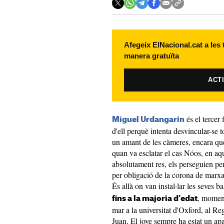
Afegeix ElNacional.cat a les
manera gratuïta
ACT
és el tercer 
Miguel Urdangarin
d'ell perquè intenta desvincular-se 
un amant de les càmeres, encara que
quan va esclatar el cas Nóos, en aqu
absolutament res, els perseguien per
per obligació de la corona de marx
És allà on van instal·lar les seves b
, moment
fins a la majoria d'edat
mar a la universitat d'Oxford, al Re
Juan. El jove sempre ha estat un apa