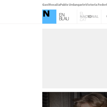
Gavi
Rosalía
Pablo Urdangarin
Victoria Feder