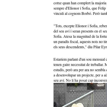
cotxe quan han complert la majoria d
sempre d'Elionor i Sofia, que Felip 
vinculi al cognom Borbó. Però tam
"Tots, excepte Elionor i Sofia, reb
del seu avi i seran presents en el se
Sofia. Atesa la magnitud de la fortu
un paradís fiscal, aquests nois no t
els seus descendents," diu Pilar Eyr
Estaríem parlant d'un sou mensual 
tenen gaire necessitat de treballar.
estudis, però ara per ara no sembla q
a desenvolupar un projecte, per a 
seu avi. No li ha posat cap inconven