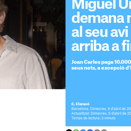
Miguel U
demana m
al seu av
arriba a 
Joan Carles paga 10.000
seus nets, a excepció d'
C. Clarasó
Barcelona. Dimecres, 9 d'abril de 2
Actualitzat: Dimecres, 9 d'abril de 2
Temps de lectura: 2 minuts