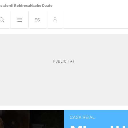
ica
Jordi Robirosa
Nacho Duato
CASA REIAL