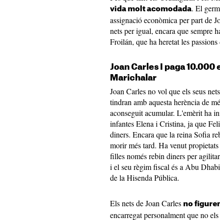
. El germ
vida molt acomodada
assignació econòmica per part de Joa
nets per igual, encara que sempre ha
Froilán, que ha heretat les passions d
Joan Carles I paga 10.000 e
Marichalar
Joan Carles no vol que els seus net
tindran amb aquesta herència de mé
aconseguit acumular. L'emèrit ha inic
infantes Elena i Cristina, ja que Fe
diners. Encara que la reina Sofia re
morir més tard. Ha venut propietats 
filles només rebin diners per agilit
i el seu règim fiscal és a Abu Dhabi
de la Hisenda Pública.
Els nets de Joan Carles
no figuren
encarregat personalment que no els f