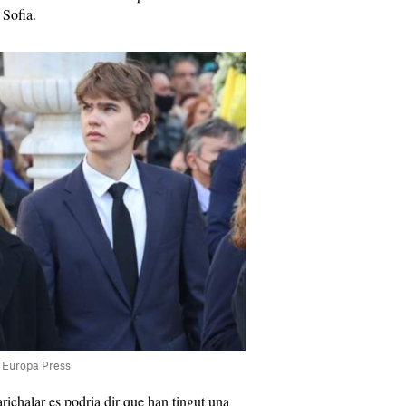
 Sofia.
/ Europa Press
arichalar es podria dir que han tingut una