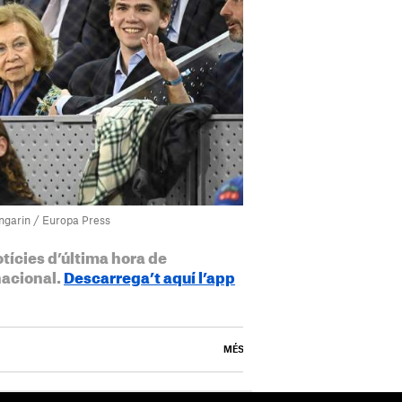
angarin / Europa Press
otícies d’última hora de
nacional.
Descarrega’t aquí l’app
MÉS