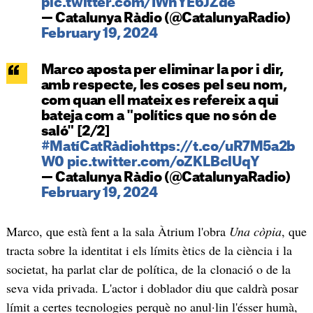
pic.twitter.com/IWnYE6JZde
— Catalunya Ràdio (@CatalunyaRadio)
February 19, 2024
Marco aposta per eliminar la por i dir,
amb respecte, les coses pel seu nom,
com quan ell mateix es refereix a qui
bateja com a "polítics que no són de
saló" [2/2]
#MatíCatRàdio
https://t.co/uR7M5a2b
W0
pic.twitter.com/oZKLBclUqY
— Catalunya Ràdio (@CatalunyaRadio)
February 19, 2024
Marco, que està fent a la sala Àtrium l'obra
Una còpia
, que
tracta sobre la identitat i els límits ètics de la ciència i la
societat, ha parlat clar de política, de la clonació o de la
seva vida privada. L'actor i doblador diu que caldrà posar
límit a certes tecnologies perquè no anul·lin l'ésser humà,