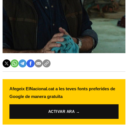
Afegeix ElNacional.cat a les teves fonts preferides de
Google de manera gratuïta
ACTIVAR ARA →