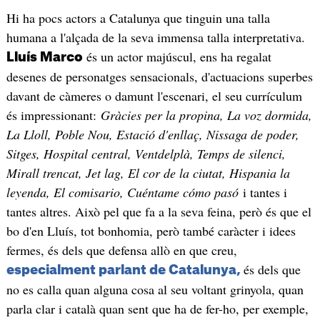
Hi ha pocs actors a Catalunya que tinguin una talla
humana a l'alçada de la seva immensa talla interpretativa.
és un actor majúscul, ens ha regalat
Lluís Marco
desenes de personatges sensacionals, d'actuacions superbes
davant de càmeres o damunt l'escenari, el seu currículum
és impressionant:
Gràcies per la propina, La voz dormida,
La Lloll, Poble Nou, Estació d'enllaç, Nissaga de poder,
Sitges, Hospital central, Ventdelplà, Temps de silenci,
Mirall trencat, Jet lag, El cor de la ciutat, Hispania la
leyenda, El comisario, Cuéntame cómo pasó
i tantes i
tantes altres. Això pel que fa a la seva feina, però és que el
bo d'en Lluís, tot bonhomia, però també caràcter i idees
fermes, és dels que defensa allò en que creu,
és dels que
especialment parlant de Catalunya,
no es calla quan alguna cosa al seu voltant grinyola, quan
parla clar i català quan sent que ha de fer-ho, per exemple,