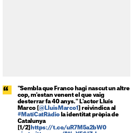
"Sembla que Franco hagi nascut un altre
cop, m'estan venent el que vaig
desterrar fa 40 anys." L'actor Lluís
Marco [
@LluisMarco1
] reivindica al
#MatíCatRàdio
la identitat pròpia de
Catalunya
[1/2]
https://t.co/uR7M5a2bW0