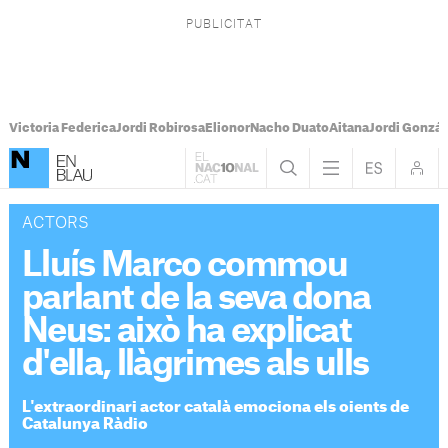
Victoria Federica
Jordi Robirosa
Elionor
Nacho Duato
Aitana
Jordi Gonzál
ACTORS
Lluís Marco commou
parlant de la seva dona
Neus: això ha explicat
d'ella, llàgrimes als ulls
L'extraordinari actor català emociona els oients de
Catalunya Ràdio