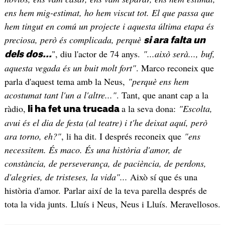
ens hem mig-estimat, ho hem viscut tot. El que passa que
hem tingut en comú un projecte i aquesta última etapa és
preciosa, però és complicada, perquè
si ara falta un
", diu l'actor de 74 anys.
"...això serà..., buf,
dels dos...
aquesta vegada és un buit molt fort"
. Marco reconeix que
parla d'aquest tema amb la Neus,
"perquè ens hem
acostumat tant l'un a l'altre..."
. Tant, que anant cap a la
ràdio,
a la seva dona:
"Escolta,
li ha fet una trucada
avui és el dia de festa (al teatre) i t'he deixat aquí, però
ara torno, eh?"
, li ha dit. I després reconeix que
"ens
necessitem. És maco. És una història d'amor, de
constància, de perseverança, de paciència, de perdons,
d'alegries, de tristeses, la vida"...
Això sí que és una
història d'amor.
Parlar així de la teva parella després de
tota la vida junts. Lluís i Neus, Neus i Lluís. Meravellosos.