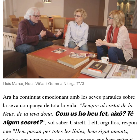
Lluís Marco, Neus Viñas i Gemma Nierga TV3
Ara ha continuat emocionant amb les seves paraules sobre
la seva companya de tota la vida.
"Sempre al costat de la
Neus, de la teva dona.
Com us ho heu fet, això? Té
"
, vol saber Ustrell. I ell, orgullós, respon
algun secret?
que "
Hem passat per totes les línies, hem sigut amants,
nòvios, ens vam casar, ens vam separar, ens hem estimat,