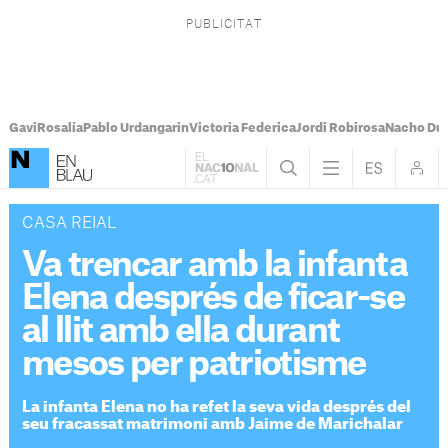
Gavi
Rosalía
Pablo Urdangarin
Victoria Federica
Jordi Robirosa
Nacho Du
CASA REIAL
Va trencar amb la infanta
Elena després de ficar-se
al llit amb ella durant
mesos per patriotisme
La infanta Elena no ha refet la seva vida després del
seu fracassat matrimoni amb Jaime de Marichalar