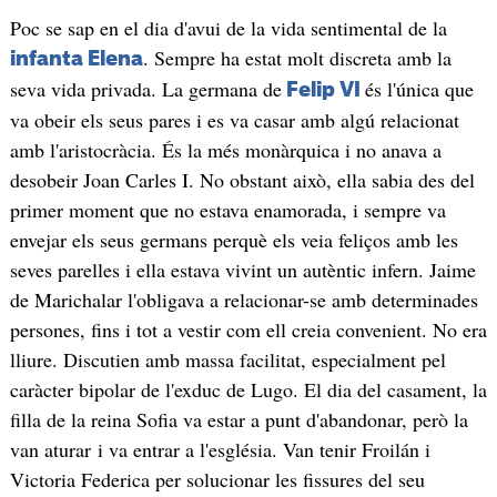
Poc se sap en el dia d'avui de la vida sentimental de la
. Sempre ha estat molt discreta amb la
infanta Elena
seva vida privada. La germana de
és l'única que
Felip VI
va obeir els seus pares i es va casar amb algú relacionat
amb l'aristocràcia. És la més monàrquica i no anava a
desobeir Joan Carles I. No obstant això, ella sabia des del
primer moment que no estava enamorada, i sempre va
envejar els seus germans perquè els veia feliços amb les
seves parelles i ella estava vivint un autèntic infern. Jaime
de Marichalar l'obligava a relacionar-se amb determinades
persones, fins i tot a vestir com ell creia convenient. No era
lliure. Discutien amb massa facilitat, especialment pel
caràcter bipolar de l'exduc de Lugo. El dia del casament, la
filla de la reina Sofia va estar a punt d'abandonar, però la
van aturar i va entrar a l'església. Van tenir Froilán i
Victoria Federica per solucionar les fissures del seu