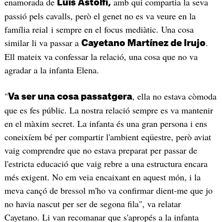
enamorada de
amb qui compartia la seva
Luis Astolfi,
passió pels cavalls, però el genet no es va veure en la
família reial i sempre en el focus mediàtic. Una cosa
similar li va passar a
.
Cayetano Martínez de Irujo
Ell mateix va confessar la relació, una cosa que no va
agradar a la infanta Elena.
"
, ella no estava còmoda
Va ser una cosa passatgera
que es fes públic. La nostra relació sempre es va mantenir
en el màxim secret. La infanta és una gran persona i ens
coneixíem bé per compartir l'ambient eqüestre, però aviat
vaig comprendre que no estava preparat per passar de
l'estricta educació que vaig rebre a una estructura encara
més exigent. No em veia encaixant en aquest món, i la
meva cançó de bressol m'ho va confirmar dient-me que jo
no havia nascut per ser de segona fila", va relatar
Cayetano. Li van recomanar que s'apropés a la infanta