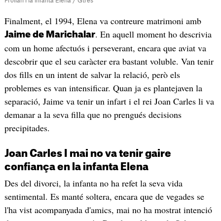
Froilán i la infanta Elena / Gtres
Finalment, el 1994, Elena va contreure matrimoni amb
. En aquell moment ho descrivia
Jaime de Marichalar
com un home afectuós i perseverant, encara que aviat va
descobrir que el seu caràcter era bastant voluble. Van tenir
dos fills en un intent de salvar la relació, però els
problemes es van intensificar. Quan ja es plantejaven la
separació, Jaime va tenir un infart i el rei Joan Carles li va
demanar a la seva filla que no prengués decisions
precipitades.
Joan Carles I mai no va tenir gaire
confiança en la infanta Elena
Des del divorci, la infanta no ha refet la seva vida
sentimental. Es manté soltera, encara que de vegades se
l'ha vist acompanyada d'amics, mai no ha mostrat intenció