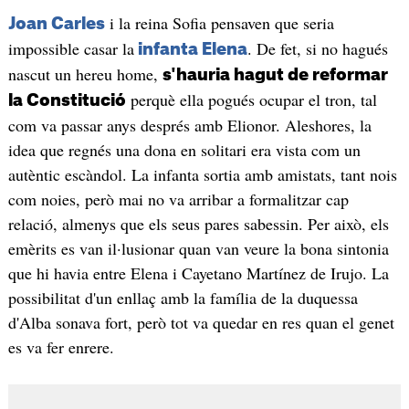
i la reina Sofia pensaven que seria
Joan Carles
impossible casar la
. De fet, si no hagués
infanta Elena
nascut un hereu home,
s'hauria hagut de reformar
perquè ella pogués ocupar el tron, tal
la Constitució
com va passar anys després amb Elionor. Aleshores, la
idea que regnés una dona en solitari era vista com un
autèntic escàndol. La infanta sortia amb amistats, tant nois
com noies, però mai no va arribar a formalitzar cap
relació, almenys que els seus pares sabessin. Per això, els
emèrits es van il·lusionar quan van veure la bona sintonia
que hi havia entre Elena i Cayetano Martínez de Irujo. La
possibilitat d'un enllaç amb la família de la duquessa
d'Alba sonava fort, però tot va quedar en res quan el genet
es va fer enrere.