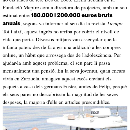
Fundació Mapfre com a directora de projectes, amb un sou
estimat entre
180.000 i 200.000 euros bruts
, segons va informar al seu dia la revista
Tiempo
.
anuals
Tot i així, aquest ingrés no arriba per cobrir el nivell de
vida que porta. Diversos mitjans van assenyalar que la
infanta pateix des de fa anys una addicció a les compres
online, un hàbit que arrossega des de l'adolescència. Per
ajudar-la amb aquest problema, el seu pare li passa
mensualment una pensió. En la seva joventut, quan encara
vivia en Zarzuela, amagava aquest excés enviant els
paquets a casa dels germans Fuster, amics de Felip, perquè
els seus pares no descobrissin la magnitud de les seves
despeses, la majoria d'ells en articles prescindibles.