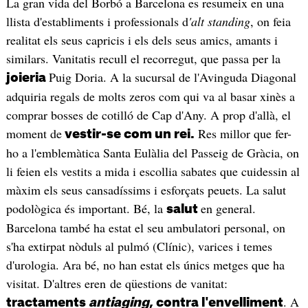
La gran vida del Borbó a Barcelona es resumeix en una
llista d'establiments i professionals d
'alt standing
, on feia
realitat els seus capricis i els dels seus amics, amants i
similars. Vanitatis recull el recorregut, que passa per la
Puig Doria. A la sucursal de l'Avinguda Diagonal
joieria
adquiria regals de molts zeros com qui va al basar xinès a
comprar bosses de cotilló de Cap d'Any. A prop d'allà, el
moment de
Res millor que fer-
vestir-se com un rei.
ho a l'emblemàtica Santa Eulàlia del Passeig de Gràcia, on
li feien els vestits a mida i escollia sabates que cuidessin al
màxim els seus cansadíssims i esforçats peuets. La salut
podològica és important. Bé, la
en general.
salut
Barcelona també ha estat el seu ambulatori personal, on
s'ha extirpat nòduls al pulmó (Clínic), varices i temes
d'urologia. Ara bé, no han estat els únics metges que ha
visitat. D'altres eren de qüestions de vanitat:
. A
tractaments
antiaging
, contra l'envelliment