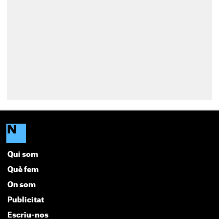
Qui som
Què fem
On som
Publicitat
Escriu-nos