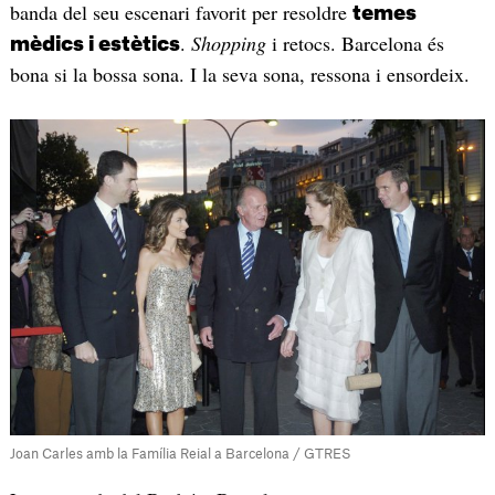
banda del seu escenari favorit per resoldre
temes
.
Shopping
i retocs. Barcelona és
mèdics i estètics
bona si la bossa sona. I la seva sona, ressona i ensordeix.
Joan Carles amb la Família Reial a Barcelona / GTRES