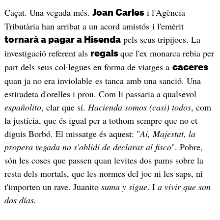
Caçat. Una vegada més.
i l'Agència
Joan Carles
Tributària han arribat a un acord amistós i l'emèrit
pels seus tripijocs. La
tornarà a pagar a Hisenda
investigació referent als
que l'ex monarca rebia per
regals
part dels seus col·legues en forma de viatges a
caceres
quan ja no era inviolable es tanca amb una sanció. Una
estiradeta d'orelles i prou. Com li passaria a qualsevol
españolito
, clar que sí.
Hacienda somos (casi) todos
, com
la justícia, que és igual per a tothom sempre que no et
diguis Borbó. El missatge és aquest: "
Ai, Majestat, la
propera vegada no s'oblidi de declarar al fisco
". Pobre,
són les coses que passen quan levites dos pams sobre la
resta dels mortals, que les normes del joc ni les saps, ni
t'importen un rave. Juanito
suma y sigue
. I
a vivir que son
dos días.