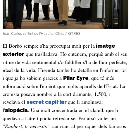
Joan Carles sortint de l'Hospital Clínic / GTRES
El Borbó sempre s'ha preocupat molt per la
imatge
que traslladava. Ho entenem, perquè amb el seu
exterior
ritme de vida sentimental i/o faldiller s'ha de lluir perfecte,
ideal de la vida. Hisenda també ho detalla en l'informe, tot
i que ja ho sabíem gràcies a
, que té més
Pilar Eyre
informació sobre l'emèrit que molts aparells de l'Estat. La
cronista posava nombre a la cort d'amants, 1.500, i
revelava el
que li amoïnava:
secret capil·lar
l'
. Una molt concentrada en el clatell, que li
alopècia
quedava a l'aire i podia refredar-se. Per això va fer un
"Ruphert, te necesito
", canviant al perruquer dels famosos