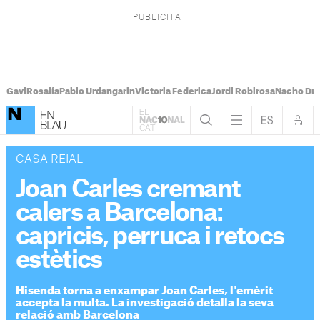
Gavi
Rosalía
Pablo Urdangarin
Victoria Federica
Jordi Robirosa
Nacho Du
CASA REIAL
Joan Carles cremant
calers a Barcelona:
capricis, perruca i retocs
estètics
Hisenda torna a enxampar Joan Carles, l'emèrit
accepta la multa. La investigació detalla la seva
relació amb Barcelona