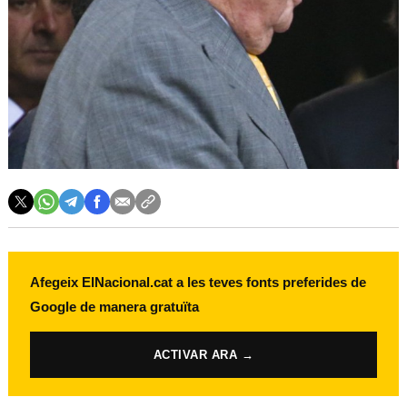
Afegeix ElNacional.cat a les teves fonts preferides de
Google de manera gratuïta
ACTIVAR ARA →