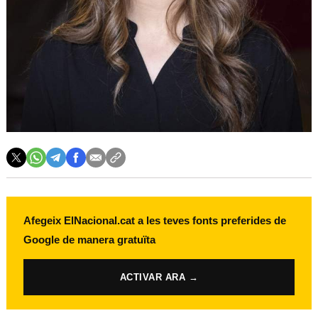
Afegeix ElNacional.cat a les teves fonts preferides de
Google de manera gratuïta
ACTIVAR ARA →