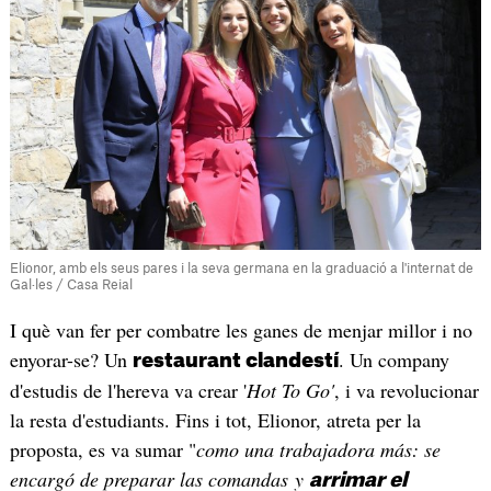
Elionor, amb els seus pares i la seva germana en la graduació a l'internat de
Gal·les / Casa Reial
I què van fer per combatre les ganes de menjar millor i no
enyorar-se? Un
. Un company
restaurant clandestí
d'estudis de l'hereva va crear '
Hot To Go'
, i va revolucionar
la resta d'estudiants. Fins i tot, Elionor, atreta per la
proposta, es va sumar "
como una trabajadora más: se
encargó de preparar las comandas y
arrimar el