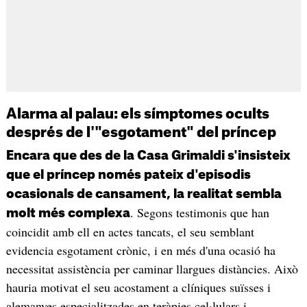
Alarma al palau: els símptomes ocults
després de l'"esgotament" del príncep
Encara que des de la Casa Grimaldi s'insisteix
que el príncep només pateix d'episodis
ocasionals de cansament, la realitat sembla
. Segons testimonis que han
molt més complexa
coincidit amb ell en actes tancats, el seu semblant
evidencia esgotament crònic, i en més d'una ocasió ha
necessitat assistència per caminar llargues distàncies. Això
hauria motivat el seu acostament a clíniques suïsses i
alemanyes especialitzades en teràpies cel·lulars i