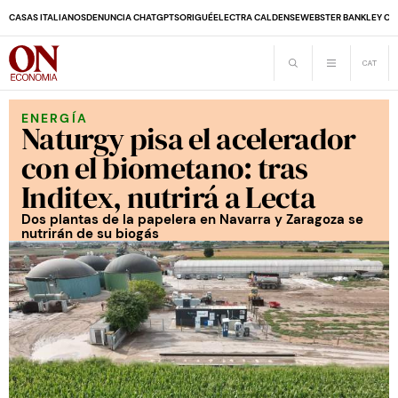
CASAS ITALIANOS
DENUNCIA CHATGPT
SORIGUÉ
ELECTRA CALDENSE
WEBSTER BANK
LEY CO
ENERGÍA
Naturgy pisa el acelerador
con el biometano: tras
Inditex, nutrirá a Lecta
Dos plantas de la papelera en Navarra y Zaragoza se
nutrirán de su biogás