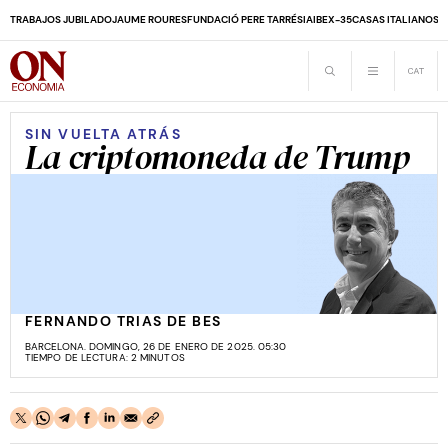
TRABAJOS JUBILADO
JAUME ROURES
FUNDACIÓ PERE TARRÉS
IA
IBEX-35
CASAS ITALIANOS
D
SIN VUELTA ATRÁS
La criptomoneda de Trump
FERNANDO TRIAS DE BES
BARCELONA. DOMINGO, 26 DE ENERO DE 2025. 05:30
TIEMPO DE LECTURA: 2 MINUTOS