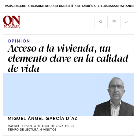
TRABAJOS JUBILADO
JAUME ROURES
FUNDACIÓ PERE TARRÉS
IA
IBEX-35
CASAS ITALIANOS
D
OPINIÓN
Acceso a la vivienda, un
elemento clave en la calidad
de vida
MIGUEL ÁNGEL GARCÍA DÍAZ
MADRID. JUEVES, 4 DE ABRIL DE 2024. 05:30
TIEMPO DE LECTURA: 4 MINUTOS