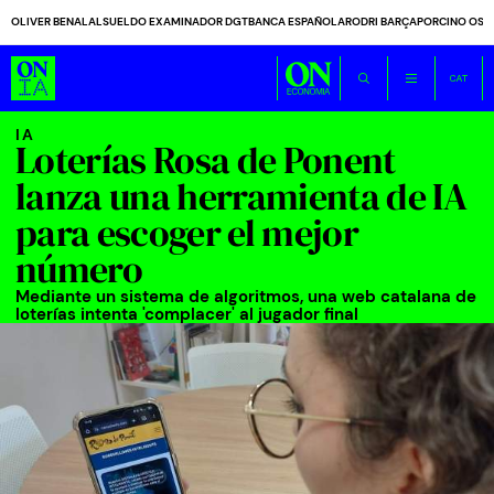
OLIVER BENALAL
SUELDO EXAMINADOR DGT
BANCA ESPAÑOLA
RODRI BARÇA
PORCINO OS
IA
Loterías Rosa de Ponent
lanza una herramienta de IA
para escoger el mejor
número
Mediante un sistema de algoritmos, una web catalana de
loterías intenta 'complacer' al jugador final