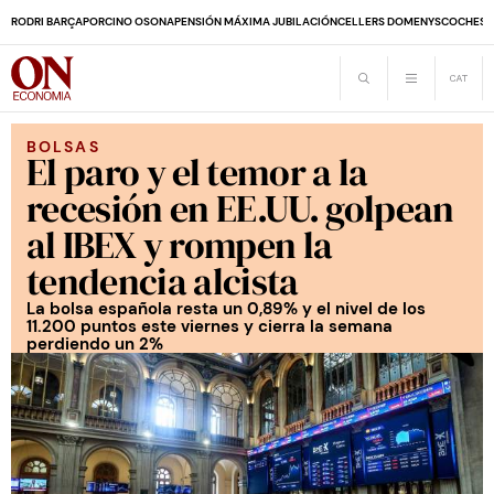
RODRI BARÇA
PORCINO OSONA
PENSIÓN MÁXIMA JUBILACIÓN
CELLERS DOMENYS
COCHES 
BOLSAS
El paro y el temor a la
recesión en EE.UU. golpean
al IBEX y rompen la
tendencia alcista
La bolsa española resta un 0,89% y el nivel de los
11.200 puntos este viernes y cierra la semana
perdiendo un 2%