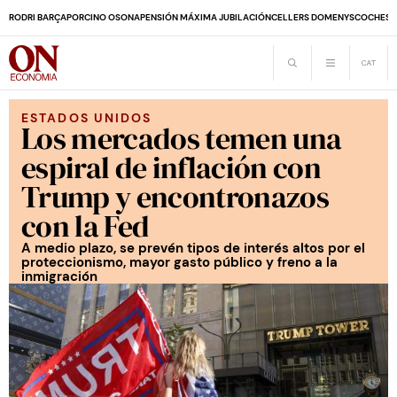
RODRI BARÇA
PORCINO OSONA
PENSIÓN MÁXIMA JUBILACIÓN
CELLERS DOMENYS
COCHES 
ESTADOS UNIDOS
Los mercados temen una
espiral de inflación con
Trump y encontronazos
con la Fed
A medio plazo, se prevén tipos de interés altos por el
proteccionismo, mayor gasto público y freno a la
inmigración