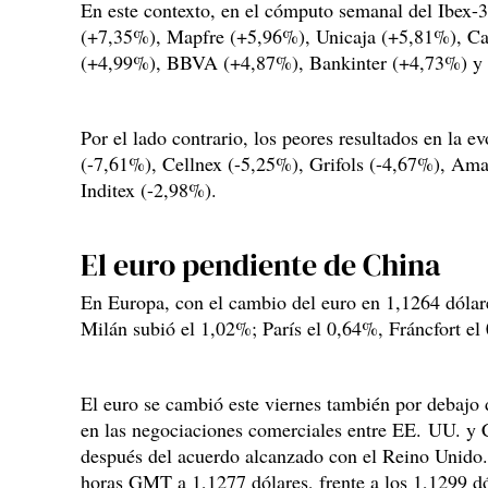
En este contexto, en el cómputo semanal del Ibex-3
(+7,35%), Mapfre (+5,96%), Unicaja (+5,81%), C
(+4,99%), BBVA (+4,87%), Bankinter (+4,73%) y 
Por el lado contrario, los peores resultados en la 
(-7,61%), Cellnex (-5,25%), Grifols (-4,67%), Am
Inditex (-2,98%).
El euro pendiente de China
En Europa, con el cambio del euro en 1,1264 dólar
Milán subió el 1,02%; París el 0,64%, Fráncfort e
El euro se cambió este viernes también por debajo d
en las negociaciones comerciales entre EE. UU. y C
después del acuerdo alcanzado con el Reino Unido.
horas GMT a 1,1277 dólares, frente a los 1,1299 dól