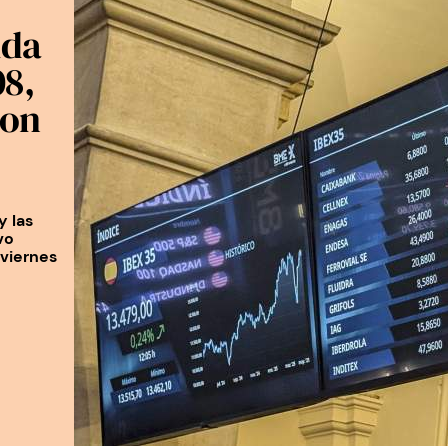
ida
8,
con
y las
vo
viernes