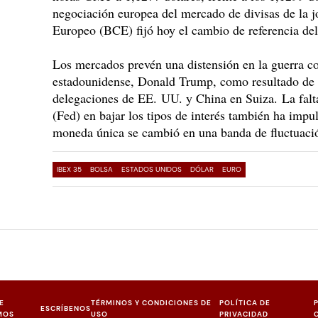
negociación europea del mercado de divisas de la j
Europeo (BCE) fijó hoy el cambio de referencia del
Los mercados prevén una distensión en la guerra co
estadounidense, Donald Trump, como resultado de l
delegaciones de EE. UU. y China en Suiza. La falta
(Fed) en bajar los tipos de interés también ha impul
moneda única se cambió en una banda de fluctuaci
IBEX 35
BOLSA
ESTADOS UNIDOS
DÓLAR
EURO
E
TÉRMINOS Y CONDICIONES DE
POLÍTICA DE
ESCRÍBENOS
MOS
USO
PRIVACIDAD