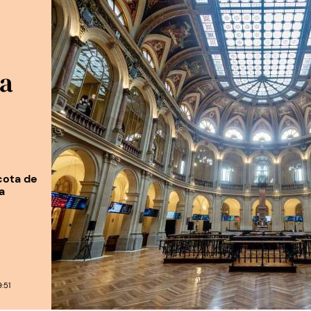
la
cota de
a
:51