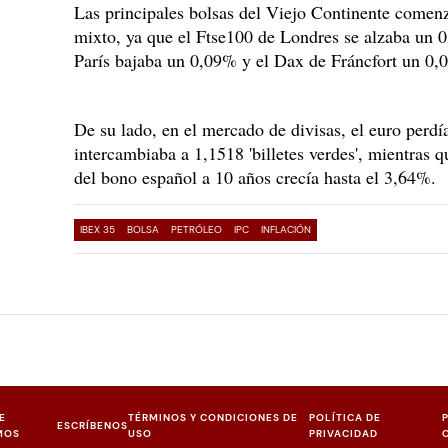
Las principales bolsas del Viejo Continente comenz
mixto, ya que el Ftse100 de Londres se alzaba un 
París bajaba un 0,09% y el Dax de Fráncfort un 0,
De su lado, en el mercado de divisas, el euro perdía
intercambiaba a 1,1518 'billetes verdes', mientras q
del bono español a 10 años crecía hasta el 3,64%.
IBEX 35
BOLSA
PETRÓLEO
IPC
INFLACIÓN
E
TÉRMINOS Y CONDICIONES DE
POLÍTICA DE
ESCRÍBENOS
MOS
USO
PRIVACIDAD