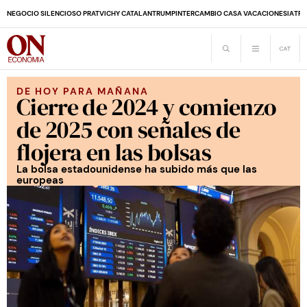
NEGOCIO SILENCIOSO PRAT
VICHY CATALAN
TRUMP
INTERCAMBIO CASA VACACIONES
IA
TRA
DE HOY PARA MAÑANA
Cierre de 2024 y comienzo
de 2025 con señales de
flojera en las bolsas
La bolsa estadounidense ha subido más que las
europeas