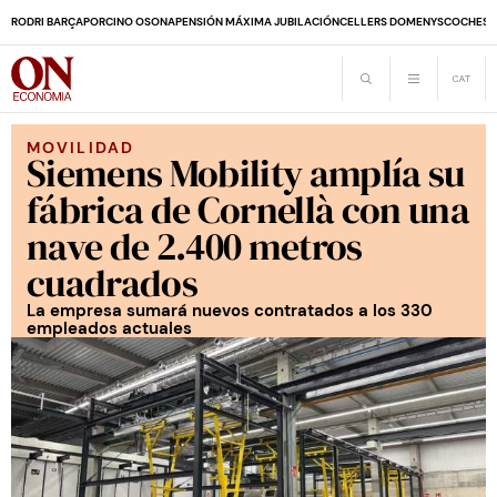
RODRI BARÇA
PORCINO OSONA
PENSIÓN MÁXIMA JUBILACIÓN
CELLERS DOMENYS
COCHES 
MOVILIDAD
Siemens Mobility amplía su
fábrica de Cornellà con una
nave de 2.400 metros
cuadrados
La empresa sumará nuevos contratados a los 330
empleados actuales