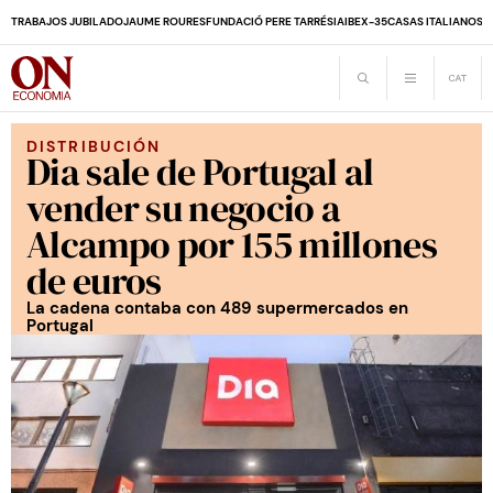
TRABAJOS JUBILADO
JAUME ROURES
FUNDACIÓ PERE TARRÉS
IA
IBEX-35
CASAS ITALIANOS
D
DISTRIBUCIÓN
Dia sale de Portugal al
vender su negocio a
Alcampo por 155 millones
de euros
La cadena contaba con 489 supermercados en
Portugal