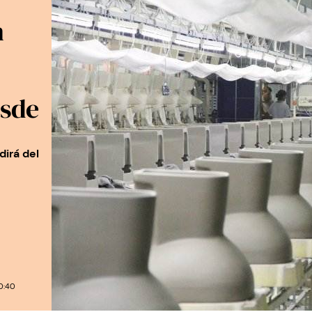
n
esde
dirá del
0:40