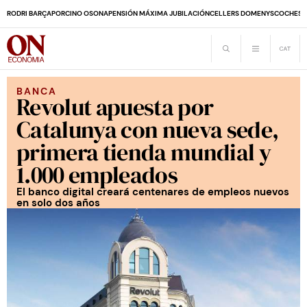
RODRI BARÇA
PORCINO OSONA
PENSIÓN MÁXIMA JUBILACIÓN
CELLERS DOMENYS
COCHES 
BANCA
Revolut apuesta por
Catalunya con nueva sede,
primera tienda mundial y
1.000 empleados
El banco digital creará centenares de empleos nuevos
en solo dos años