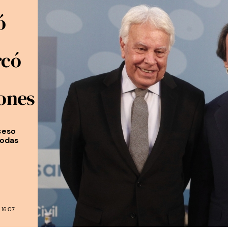
ó
rcó
ones
ceso
todas
 16:07