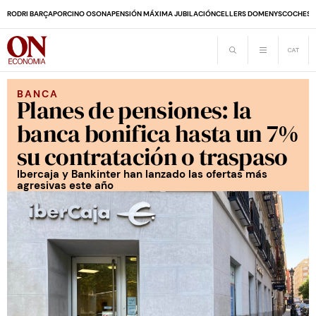
RODRI BARÇA
PORCINO OSONA
PENSIÓN MÁXIMA JUBILACIÓN
CELLERS DOMENYS
COCHES 
BANCA
Planes de pensiones: la
banca bonifica hasta un 7%
su contratación o traspaso
Ibercaja y Bankinter han lanzado las ofertas más
agresivas este año