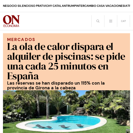
NEGOCIO SILENCIOSO PRAT
VICHY CATALAN
TRUMP
INTERCAMBIO CASA VACACIONES
IA
TRA
MERCADOS
La ola de calor dispara el
alquiler de piscinas: se pide
una cada 25 minutos en
España
Las reservas se han disparado un 115% con la
provincia de Girona a la cabeza