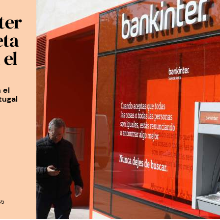
ter
eta
 el
 el
tugal
45