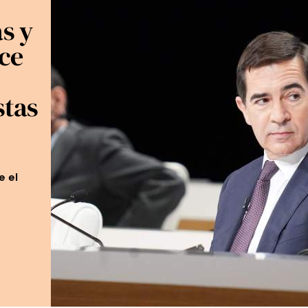
s y
uce
stas
e el