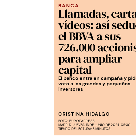
BANCA
Llamadas, carta
vídeos: así sed
el BBVA a sus
726.000 accioni
para ampliar
capital
El banco entra en campaña y pid
voto a los grandes y pequeños
inversores
CRISTINA HIDALGO
FOTO:
EUROPAPRESS
MADRID. JUEVES, 13 DE JUNIO DE 2024. 05:30
TIEMPO DE LECTURA: 3 MINUTOS