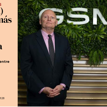
S
)
más
a
 entre
1:28