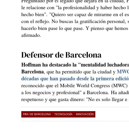
Preguntado por el legado que dejará en la ciudad,
le relacione con "la profesionalidad y haber hecho l
hecho bien". "Quiero ser capaz de mirarme en el es
con el reflejo. No buscas la gratificación personal, 
hacerlo bien pase lo que pase. Y pienso que hemos
afirmado.
Defensor de Barcelona
Hoffman ha destacado la "mentalidad luchadora
Barcelona
MWC c
, que ha permitido que la ciudad y
décadas que han pasado desde la primera edició
reconocido que el Mobile World Congress (MWC) ll
a los negocios y profesional" a Barcelona. Ha añadi
respetuoso y que gasta dinero: "No es solo llegar e
FIRA DE BARCELONA
TECNOLOGÍA
INNOVACIÓN