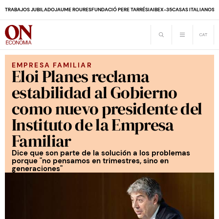
TRABAJOS JUBILADO
JAUME ROURES
FUNDACIÓ PERE TARRÉS
IA
IBEX-35
CASAS ITALIANOS
D
EMPRESA FAMILIAR
Eloi Planes reclama
estabilidad al Gobierno
como nuevo presidente del
Instituto de la Empresa
Familiar
Dice que son parte de la solución a los problemas
porque "no pensamos en trimestres, sino en
generaciones"